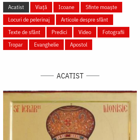
Acatist
Viață
Icoane
Sfinte moaște
Locuri de pelerinaj
Articole despre sfânt
Texte de sfânt
Predici
Video
Fotografii
Tropar
Evanghelie
Apostol
ACATIST