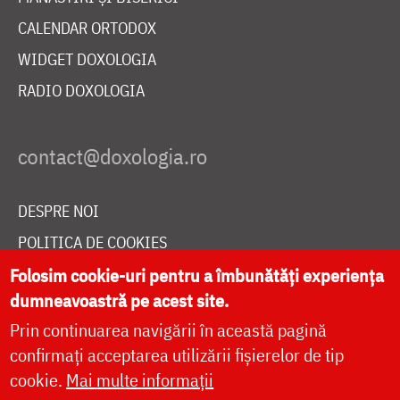
CALENDAR ORTODOX
WIDGET DOXOLOGIA
RADIO DOXOLOGIA
DESPRE NOI
POLITICA DE COOKIES
DONEAZĂ ONLINE PENTRU CATEDRALA NAȚIONALĂ
Folosim cookie-uri pentru a îmbunătăți experiența
dumneavoastră pe acest site.
Prin continuarea navigării în această pagină
LIVE
confirmați acceptarea utilizării fișierelor de tip
cookie.
Mai multe informații