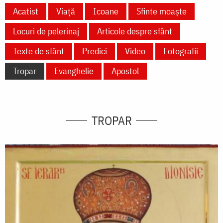
Acatist
Viață
Icoane
Sfinte moaște
Locuri de pelerinaj
Articole despre sfânt
Texte de sfânt
Predici
Video
Fotografii
Tropar
Evanghelie
Apostol
TROPAR