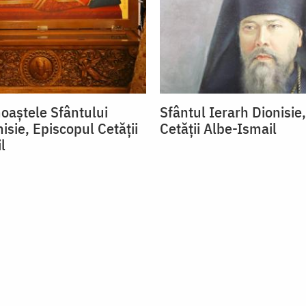
oaștele Sfântului
Sfântul Ierarh Dionisie
isie, Episcopul Cetății
Cetății Albe-Ismail
l