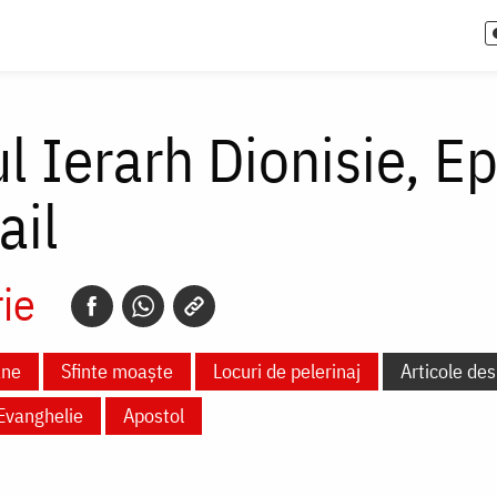
l Ierarh Dionisie, Ep
ail
ie
ane
Sfinte moaște
Locuri de pelerinaj
Articole des
Evanghelie
Apostol