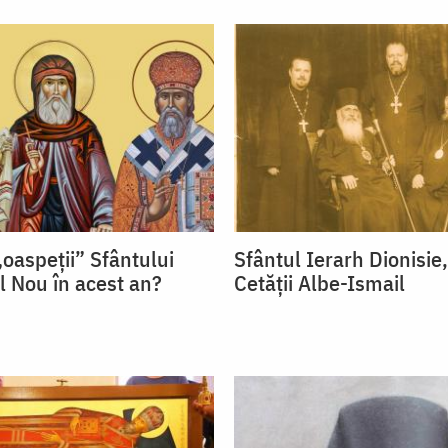
„oaspeții” Sfântului
Sfântul Ierarh Dionisie
l Nou în acest an?
Cetății Albe-Ismail