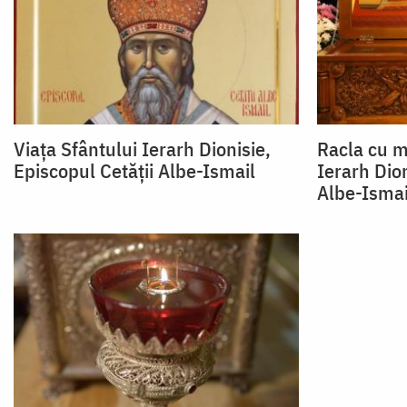
Viața Sfântului Ierarh Dionisie,
Racla cu m
Episcopul Cetății Albe-Ismail
Ierarh Dion
Albe-Ismai