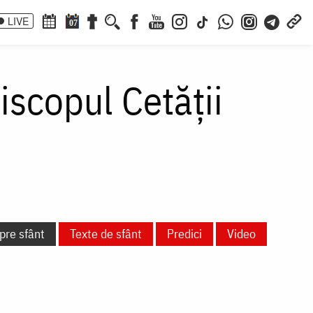
LIVE
07
iscopul Cetății
pre sfânt
Texte de sfânt
Predici
Video