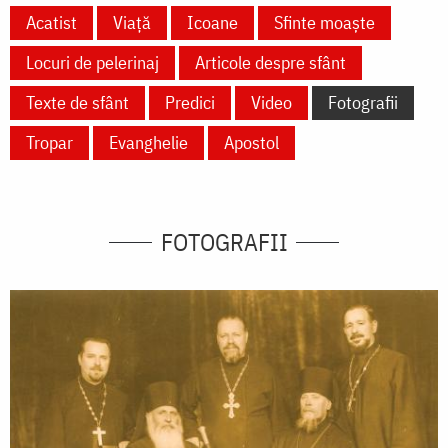
Acatist
Viață
Icoane
Sfinte moaște
Locuri de pelerinaj
Articole despre sfânt
Texte de sfânt
Predici
Video
Fotografii
Tropar
Evanghelie
Apostol
FOTOGRAFII