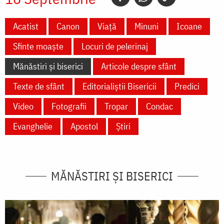
Acatist
Canon
Viață
Minuni
Icoane
Sfinte moaște
Locuri de pelerinaj
Mănăstiri și biserici
Articole despre sfânt
Texte de sfânt
Editorialiștii Bisericii
Predici
Video
Fotografii
Tropar
Condac
Evanghelie
Apostol
Știri
MĂNĂSTIRI ȘI BISERICI