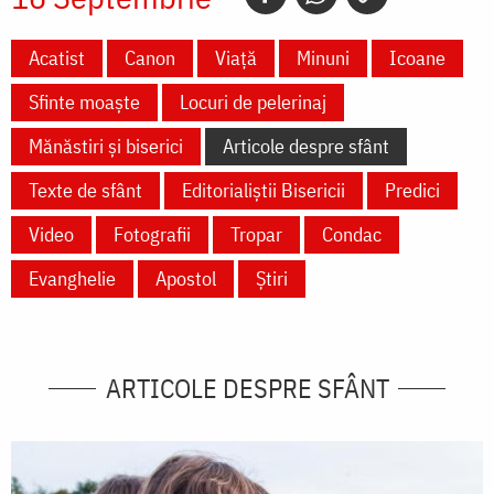
Acatist
Canon
Viață
Minuni
Icoane
Sfinte moaște
Locuri de pelerinaj
Mănăstiri și biserici
Articole despre sfânt
Texte de sfânt
Editorialiștii Bisericii
Predici
Video
Fotografii
Tropar
Condac
Evanghelie
Apostol
Știri
ARTICOLE DESPRE SFÂNT