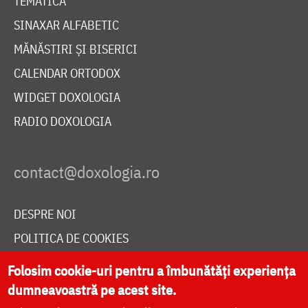
TEMATICĂ
SINAXAR ALFABETIC
MĂNĂSTIRI ȘI BISERICI
CALENDAR ORTODOX
WIDGET DOXOLOGIA
RADIO DOXOLOGIA
DESPRE NOI
POLITICA DE COOKIES
DONEAZĂ ONLINE PENTRU CATEDRALA NAȚIONALĂ
Folosim cookie-uri pentru a îmbunătăți experiența
dumneavoastră pe acest site.