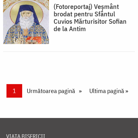
(Fotoreportaj) Veșmânt
brodat pentru Sfântul
Cuvios Mărturisitor Sofian
de la Antim
Paginare
Current page
1
Next page
Următoarea pagină
Last page
Ultima pagină »
VIAȚA BISERICII