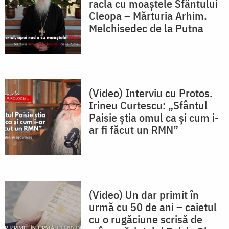
racla cu moaștele Sfântului
Cleopa – Mărturia Arhim.
Melchisedec de la Putna
(Video) Interviu cu Protos.
Irineu Curtescu: „Sfântul
Paisie știa omul ca și cum i-
ar fi făcut un RMN”
(Video) Un dar primit în
urmă cu 50 de ani – caietul
cu o rugăciune scrisă de