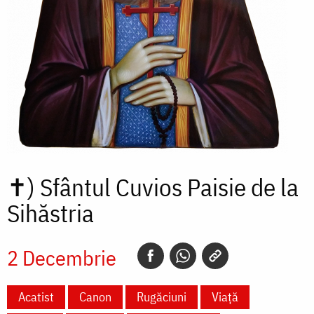
✝)
Sfântul Cuvios Paisie de la
Sihăstria
2 Decembrie
Acatist
Canon
Rugăciuni
Viață