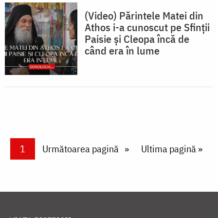
(Video) Părintele Matei din
Athos i-a cunoscut pe Sfinții
Paisie și Cleopa încă de
când era în lume
Paginare
Current page
1
Next page
Următoarea pagină
Last page
Ultima pagină »