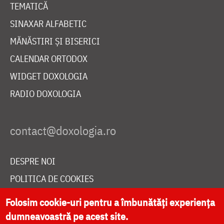
TEMATICĂ
SINAXAR ALFABETIC
MĂNĂSTIRI ȘI BISERICI
CALENDAR ORTODOX
WIDGET DOXOLOGIA
RADIO DOXOLOGIA
DESPRE NOI
POLITICA DE COOKIES
DONEAZĂ ONLINE PENTRU CATEDRALA NAȚIONALĂ
Folosim cookie-uri pentru a îmbunătăți experiența
dumneavoastră pe acest site.