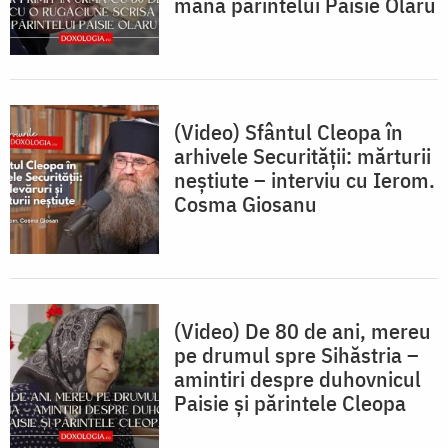
mâna părintelui Paisie Olaru
(Video) Sfântul Cleopa în
arhivele Securității: mărturii
neștiute – interviu cu Ierom.
Cosma Giosanu
(Video) De 80 de ani, mereu
pe drumul spre Sihăstria –
amintiri despre duhovnicul
Paisie și părintele Cleopa