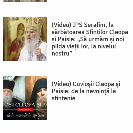
(Video) IPS Serafim, la
sărbătoarea Sfinților Cleopa
și Paisie: „Să urmăm și noi
pilda vieții lor, la nivelul
nostru”
(Video) Cuvioșii Cleopa și
Paisie: de la nevoință la
sfințenie