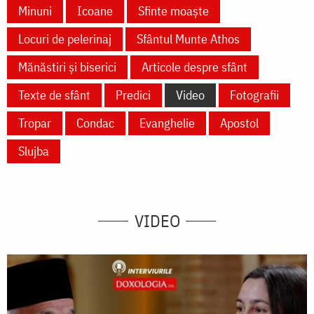
Minuni
Icoane
Sfinte moaște
Locuri de pelerinaj
Sfântul Munte Athos
Mănăstiri și biserici
Articole despre sfânt
Texte de sfânt
Predici
Video
Fotografii
Tropar
Condac
Evanghelie
Apostol
Slujba
VIDEO