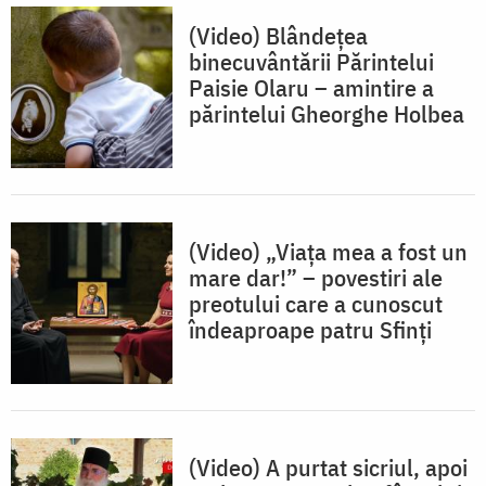
(Video) Blândețea
binecuvântării Părintelui
Paisie Olaru – amintire a
părintelui Gheorghe Holbea
(Video) „Viața mea a fost un
mare dar!” – povestiri ale
preotului care a cunoscut
îndeaproape patru Sfinți
(Video) A purtat sicriul, apoi