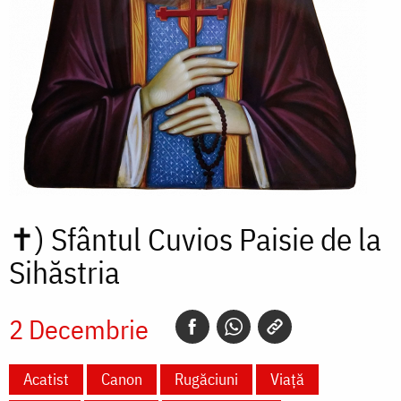
✝)
Sfântul Cuvios Paisie de la
Sihăstria
2 Decembrie
Acatist
Canon
Rugăciuni
Viață