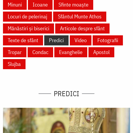
Minuni
Icoane
Sfinte moaște
Locuri de pelerinaj
Sfântul Munte Athos
Mănăstiri și biserici
Articole despre sfânt
Texte de sfânt
Predici
Video
Fotografii
Tropar
Condac
Evanghelie
Apostol
Slujba
PREDICI