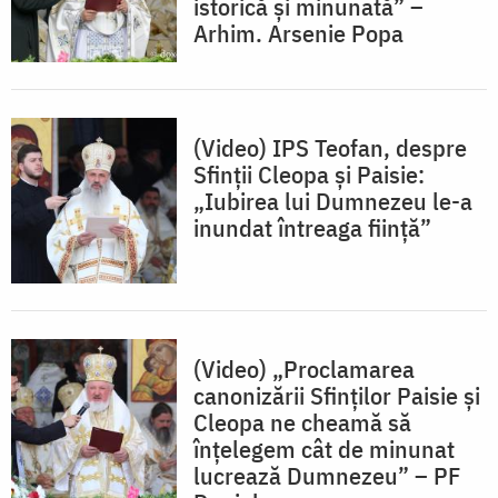
istorică și minunată” –
Arhim. Arsenie Popa
(Video) IPS Teofan, despre
Sfinții Cleopa și Paisie:
„Iubirea lui Dumnezeu le-a
inundat întreaga fiinţă”
(Video) „Proclamarea
canonizării Sfinților Paisie și
Cleopa ne cheamă să
înțelegem cât de minunat
lucrează Dumnezeu” – PF