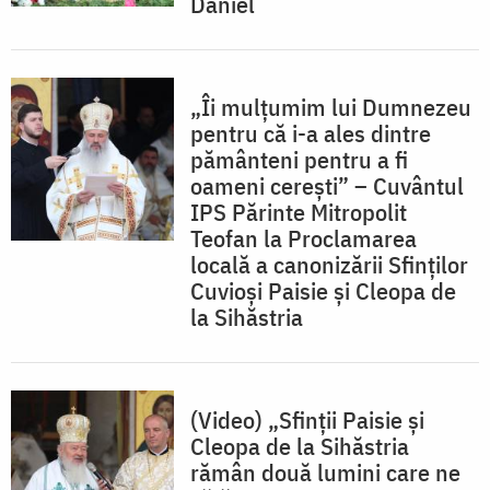
Daniel
„Îi mulţumim lui Dumnezeu
pentru că i-a ales dintre
pământeni pentru a fi
oameni cereşti” – Cuvântul
IPS Părinte Mitropolit
Teofan la Proclamarea
locală a canonizării Sfinţilor
Cuvioşi Paisie şi Cleopa de
la Sihăstria
(Video) „Sfinții Paisie și
Cleopa de la Sihăstria
rămân două lumini care ne