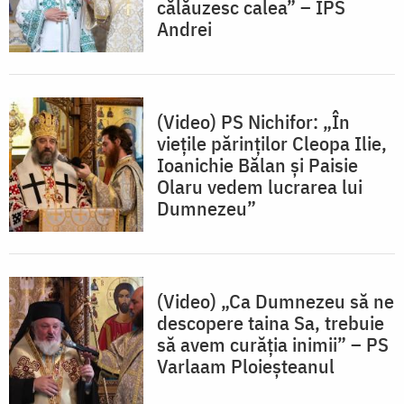
călăuzesc calea” – IPS
Andrei
(Video) PS Nichifor: „În
viețile părinților Cleopa Ilie,
Ioanichie Bălan și Paisie
Olaru vedem lucrarea lui
Dumnezeu”
(Video) „Ca Dumnezeu să ne
descopere taina Sa, trebuie
să avem curăția inimii” – PS
Varlaam Ploieșteanul