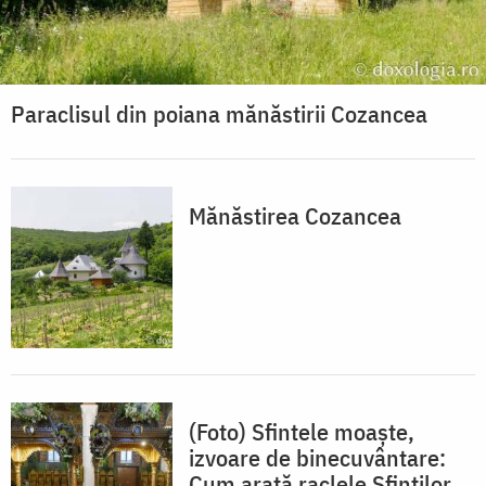
Paraclisul din poiana mănăstirii Cozancea
Mănăstirea Cozancea
(Foto) Sfintele moaște,
izvoare de binecuvântare:
Cum arată raclele Sfinților