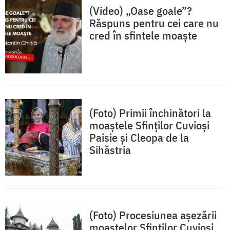
(Video) „Oase goale”?
Răspuns pentru cei care nu
cred în sfintele moaște
(Foto) Primii închinători la
moaștele Sfinților Cuvioși
Paisie și Cleopa de la
Sihăstria
(Foto) Procesiunea așezării
moaștelor Sfinților Cuvioși