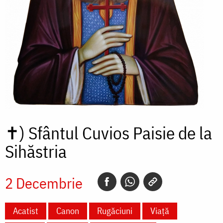
✝)
Sfântul Cuvios Paisie de la
Sihăstria
2 Decembrie
Acatist
Canon
Rugăciuni
Viață