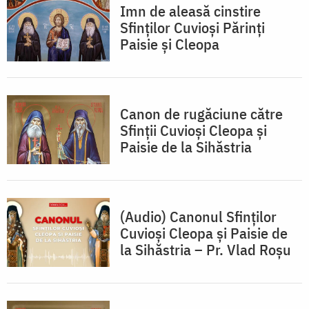
Imn de aleasă cinstire
Sfinților Cuvioși Părinți
Paisie și Cleopa
Canon de rugăciune către
Sfinții Cuvioși Cleopa și
Paisie de la Sihăstria
(Audio) Canonul Sfinților
Cuvioși Cleopa și Paisie de
la Sihăstria – Pr. Vlad Roșu