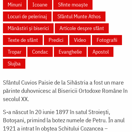
Minuni
Icoane
Sfinte moaște
Locuri de pelerinaj
Sfântul Munte Athos
Mănăstiri și biserici
Articole despre sfânt
Texte de sfânt
Predici
Video
Fotografii
Tropar
Condac
Evanghelie
Apostol
Slujba
Sfântul Cuvios Paisie de la Sihăstria a fost un mare
părinte duhovnicesc al Bisericii Ortodoxe Române în
secolul XX.
S-a născut în 20 iunie 1897 în satul Stroiești,
Botoșani, primind la botez numele de Petru. În anul
1921 a intrat în obștea Schitului Cozancea –