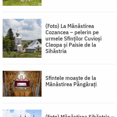
(Foto) La Mănăstirea
Cozancea – pelerin pe
urmele Sfinților Cuvioși
Cleopa și Paisie de la
Sihăstria
Sfintele moaște de la
Mănăstirea Pângărați
(Foto) Mănăstirea Sihăstria –