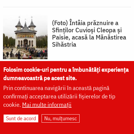
(Foto) Întâia prăznuire a
Sfinților Cuvioși Cleopa și
Paisie, acasă la Mănăstirea
Sihăstria
Folosim cookie-uri pentru a îmbunătăți experiența
dumneavoastră pe acest site.
(Foto) Popas duhovnicesc la
Prin continuarea navigării în această pagină
Mănăstirea Cozancea
confirmați acceptarea utilizării fișierelor de tip
cookie.
Mai multe informații
Sunt de acord
Nu, mulțumesc