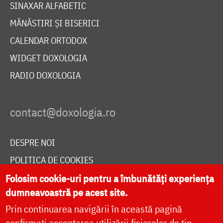
SINAXAR ALFABETIC
MĂNĂSTIRI ȘI BISERICI
CALENDAR ORTODOX
WIDGET DOXOLOGIA
RADIO DOXOLOGIA
DESPRE NOI
POLITICA DE COOKIES
DONEAZĂ ONLINE PENTRU CATEDRALA NAȚIONALĂ
Folosim cookie-uri pentru a îmbunătăți experiența
dumneavoastră pe acest site.
Prin continuarea navigării în această pagină
LIVE
confirmați acceptarea utilizării fișierelor de tip