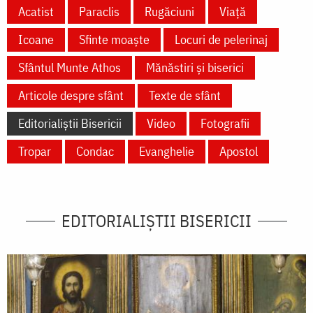
Acatist
Paraclis
Rugăciuni
Viață
Icoane
Sfinte moaște
Locuri de pelerinaj
Sfântul Munte Athos
Mănăstiri și biserici
Articole despre sfânt
Texte de sfânt
Editorialiștii Bisericii
Video
Fotografii
Tropar
Condac
Evanghelie
Apostol
EDITORIALIȘTII BISERICII