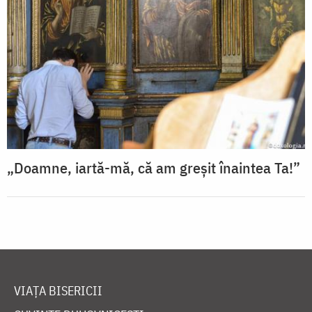
„Doamne, iartă-mă, că am greșit înaintea Ta!”
VIAȚA BISERICII