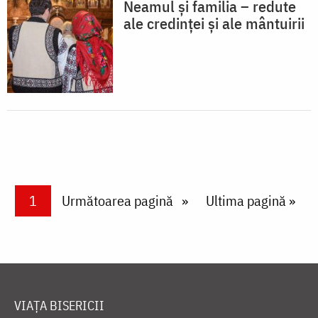
Neamul și familia – redute
ale credinței și ale mântuirii
Paginare
Current page
1
Next page
Următoarea pagină
Last page
Ultima pagină »
VIAȚA BISERICII