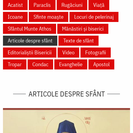
Acatist
Paraclis
Rugăciuni
Viață
Icoane
Sfinte moaște
Locuri de pelerinaj
Sfântul Munte Athos
Mănăstiri și biserici
Articole despre sfânt
Texte de sfânt
Editorialiștii Bisericii
Video
Fotografii
Tropar
Condac
Evanghelie
Apostol
ARTICOLE DESPRE SFÂNT