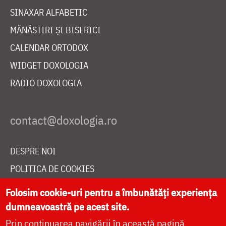
SINAXAR ALFABETIC
MĂNĂSTIRI ȘI BISERICI
CALENDAR ORTODOX
WIDGET DOXOLOGIA
RADIO DOXOLOGIA
DESPRE NOI
POLITICA DE COOKIES
DONEAZĂ ONLINE PENTRU CATEDRALA NAȚIONALĂ
Folosim cookie-uri pentru a îmbunătăți experiența
dumneavoastră pe acest site.
Prin continuarea navigării în această pagină
LIVE