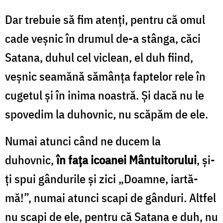
Dar trebuie să fim atenți, pentru că omul
cade veșnic în drumul de-a stânga, căci
Satana, duhul cel viclean, el duh fiind,
veșnic seamănă sămânța faptelor rele în
cugetul și în inima noastră. Și dacă nu le
spovedim la duhovnic, nu scăpăm de ele.
Numai atunci când ne ducem la
duhovnic,
în fața icoanei Mântuitorului
, și-
ți spui gândurile și zici „Doamne, iartă-
mă!”, numai atunci scapi de gânduri. Altfel
nu scapi de ele, pentru că Satana e duh, nu