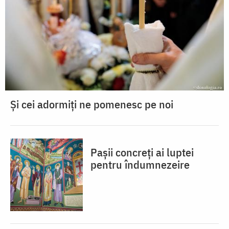
Și cei adormiți ne pomenesc pe noi
Pașii concreți ai luptei
pentru îndumnezeire