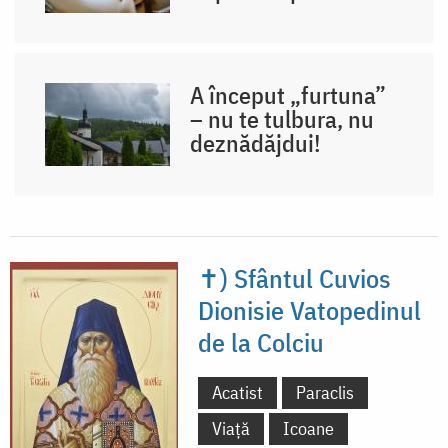
A început „furtuna”
– nu te tulbura, nu
deznădăjdui!
✝) Sfântul Cuvios
Dionisie Vatopedinul
de la Colciu
Acatist
Paraclis
Viață
Icoane