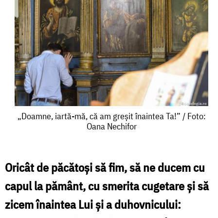
„Doamne,
„Doamne, iartă-mă, că am greșit înaintea Ta!” / Foto:
Oana Nechifor
iartă-
mă,
că
Oricât de păcătoși să fim, să ne ducem cu
am
capul la pământ, cu smerita cugetare și să
greșit
zicem înaintea Lui și a duhovnicului:
înaintea