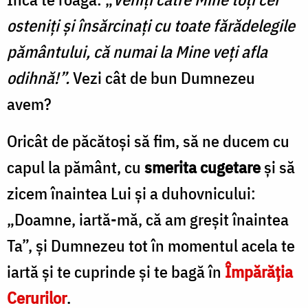
osteniți și însărcinați cu toate fărădelegile
pământului, că numai la Mine veți afla
odihnă!”.
Vezi cât de bun Dumnezeu
avem?
Oricât de păcătoși să fim, să ne ducem cu
capul la pământ, cu
smerita cugetare
și să
zicem înaintea Lui și a duhovnicului:
„Doamne, iartă-mă, că am greșit înaintea
Ta”, și Dumnezeu tot în momentul acela te
iartă și te cuprinde și te bagă în
Împărăția
Cerurilor
.