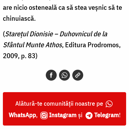
are nicio osteneală ca să stea veșnic să te
chinuiască.
(
Starețul Dionisie – Duhovnicul de la
Sfântul Munte Athos
, Editura Prodromos,
2009, p. 83)
Alătură-te comunității noastre pe
WhatsApp
,
Instagram
și
Telegram
!