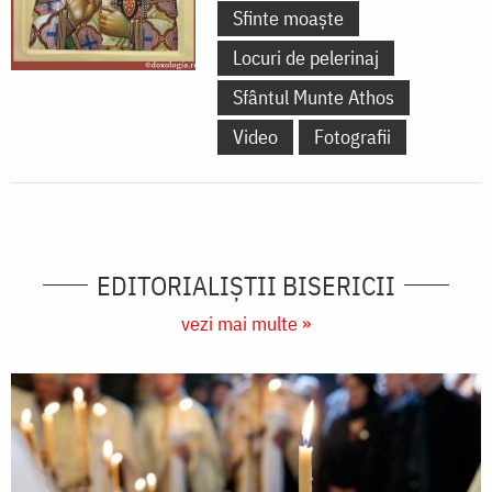
Sfinte moaște
Locuri de pelerinaj
Sfântul Munte Athos
Video
Fotografii
EDITORIALIȘTII BISERICII
vezi mai multe »