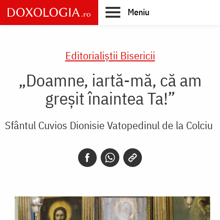
Skip
Meniu
to
main
Main
content
navigation
Editorialiștii Bisericii
„Doamne, iartă-mă, că am
greșit înaintea Ta!”
Sfântul Cuvios Dionisie Vatopedinul de la Colciu