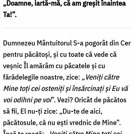
„Doamne, iartă-mă, că am greșit înaintea
Ta!”
Ta!”.
/
Foto:
Oana
Dumnezeu Mântuitorul S-a pogorât din Cer
Nechifor
pentru păcătoși, și cu toate că vede că
veșnic Îl amărâm cu păcatele și cu
fărădelegile noastre, zice: „
Veniți către
Mine toți cei osteniți și însărcinați și Eu vă
voi odihni pe voi
”. Vezi? Oricât de păcătos
să fii, El nu-ți zice: „Du-te de aici,
păcătosule, că nu ești vrednic de Mine”.
Încă te roagă: „
Veniți către Mine toți cei