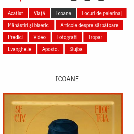
Acatist
Viață
Icoane
Locuri de pelerinaj
Mănăstiri și biserici
Articole despre sărbătoare
Predici
Video
Fotografii
Tropar
Evanghelie
Apostol
Slujba
ICOANE