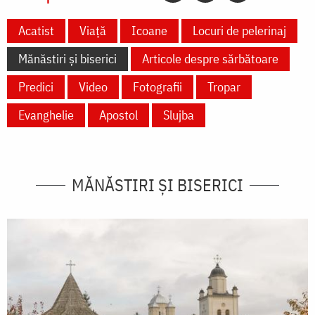
Acatist
Viață
Icoane
Locuri de pelerinaj
Mănăstiri și biserici
Articole despre sărbătoare
Predici
Video
Fotografii
Tropar
Evanghelie
Apostol
Slujba
MĂNĂSTIRI ȘI BISERICI