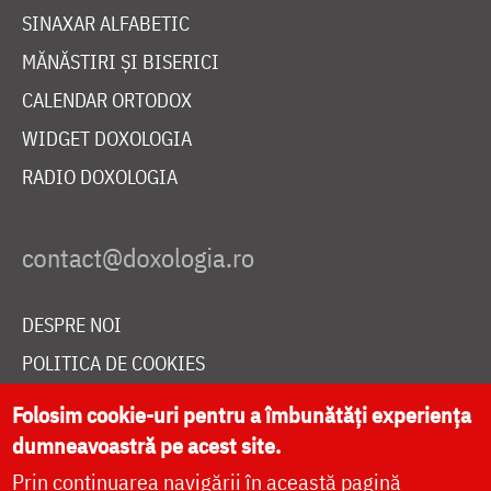
SINAXAR ALFABETIC
MĂNĂSTIRI ȘI BISERICI
CALENDAR ORTODOX
WIDGET DOXOLOGIA
RADIO DOXOLOGIA
DESPRE NOI
POLITICA DE COOKIES
DONEAZĂ ONLINE PENTRU CATEDRALA NAȚIONALĂ
Folosim cookie-uri pentru a îmbunătăți experiența
dumneavoastră pe acest site.
Prin continuarea navigării în această pagină
LIVE