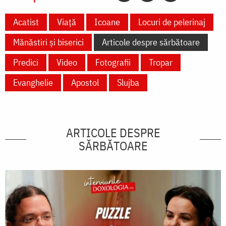
Acatist
Viață
Icoane
Locuri de pelerinaj
Mănăstiri și biserici
Articole despre sărbătoare
Predici
Video
Fotografii
Tropar
Evanghelie
Apostol
Slujba
ARTICOLE DESPRE
SĂRBĂTOARE