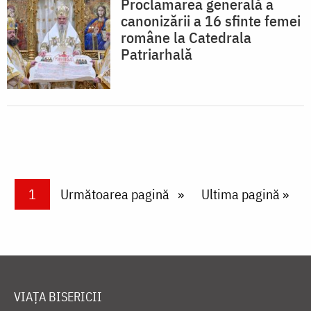
Proclamarea generală a
canonizării a 16 sfinte femei
române la Catedrala
Patriarhală
Paginare
Current page
1
Next page
Următoarea pagină
Last page
Ultima pagină »
VIAȚA BISERICII