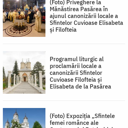
(Foto) Priveghere la
Mănăstirea Pasărea în
ajunul canonizării locale a
Sfintelor Cuvioase Elisabeta
și Filofteia
Programul liturgic al
proclamării locale a
canonizării Sfintelor
Cuvioase Filofteia și
Elisabeta de la Pasărea
(Foto) Expoziția „Sfintele
femei românce ale