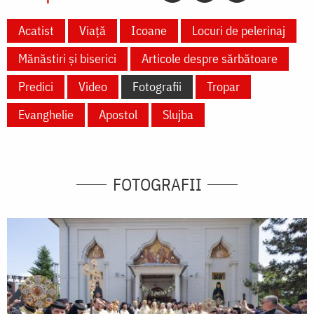
Acatist
Viață
Icoane
Locuri de pelerinaj
Mănăstiri și biserici
Articole despre sărbătoare
Predici
Video
Fotografii
Tropar
Evanghelie
Apostol
Slujba
FOTOGRAFII