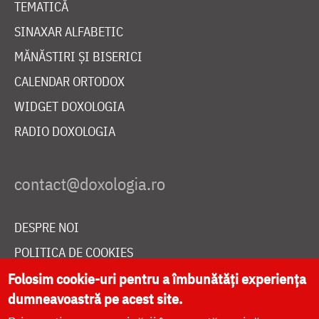
TEMATICĂ
SINAXAR ALFABETIC
MĂNĂSTIRI ȘI BISERICI
CALENDAR ORTODOX
WIDGET DOXOLOGIA
RADIO DOXOLOGIA
DESPRE NOI
POLITICA DE COOKIES
DONEAZĂ ONLINE PENTRU CATEDRALA NAȚIONALĂ
Folosim cookie-uri pentru a îmbunătăți experiența
dumneavoastră pe acest site.