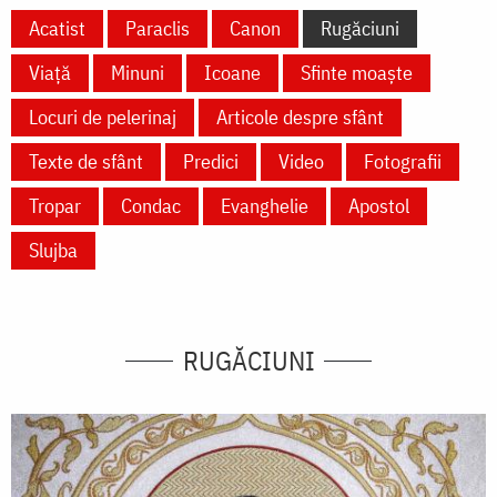
Acatist
Paraclis
Canon
Rugăciuni
Viață
Minuni
Icoane
Sfinte moaște
Locuri de pelerinaj
Articole despre sfânt
Texte de sfânt
Predici
Video
Fotografii
Tropar
Condac
Evanghelie
Apostol
Slujba
RUGĂCIUNI