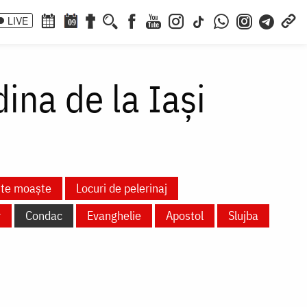
LIVE
09
ina de la Iași
nte moaște
Locuri de pelerinaj
r
Condac
Evanghelie
Apostol
Slujba