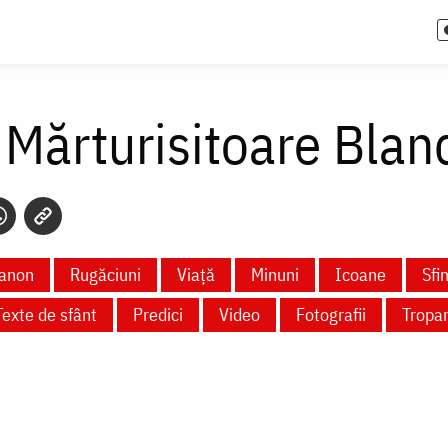
 Mărturisitoare Bland
anon
Rugăciuni
Viață
Minuni
Icoane
Sfi
Texte de sfânt
Predici
Video
Fotografii
Tropa