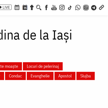
LIVE
06
ina de la Iași
nte moaște
Locuri de pelerinaj
r
Condac
Evanghelie
Apostol
Slujba