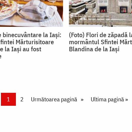
e binecuvântare la Iași:
(Foto) Flori de zăpadă l
fintei Mărturisitoare
mormântul Sfintei Mărt
 la Iași au fost
Blandina de la Iași
e
Current page
1
Page
2
Next page
Următoarea pagină
Last page
Ultima pagină »