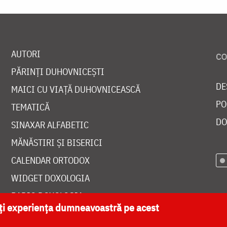
AUTORI
PĂRINȚI DUHOVNICEȘTI
DE
MAICI CU VIAȚĂ DUHOVNICEASCĂ
PO
TEMATICĂ
DO
SINAXAR ALFABETIC
MĂNĂSTIRI ȘI BISERICI
CALENDAR ORTODOX
WIDGET DOXOLOGIA
RADIO DOXOLOGIA
ăți experiența dumneavoastră pe acest