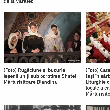
de la Văratec
(Foto) Rugăciune și bucurie –
(Foto) Cat
ieșenii uniți sub ocrotirea Sfintei
Iași în săr
Mărturisitoare Blandina
Liturghie 
locale a ca
Mărturisit