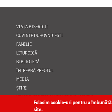
VIAȚA BISERICII
CUVINTE DUHOVNICEȘTI
FAMILIE
LITURGICĂ
BIBLIOTECĂ
ÎNTREABĂ PREOTUL
MEDIA
ȘTIRI
HRAMUL SFINTEI CUVIOASE PARASCHEVA
Folosim cookie-uri pentru a îmbunăt
site.