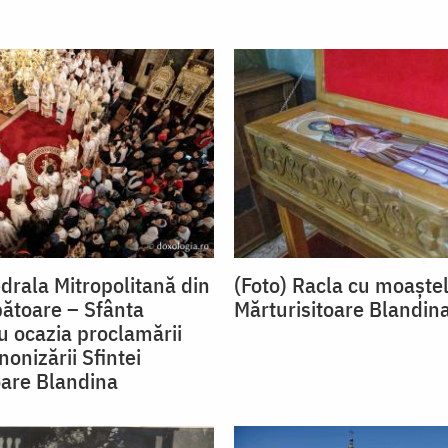
edrala Mitropolitană din
(Foto) Racla cu moaștel
bătoare – Sfânta
Mărturisitoare Blandina
cu ocazia proclamării
nonizării Sfintei
oare Blandina