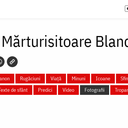
 Mărturisitoare Bland
anon
Rugăciuni
Viață
Minuni
Icoane
Sfi
Texte de sfânt
Predici
Video
Fotografii
Tropa