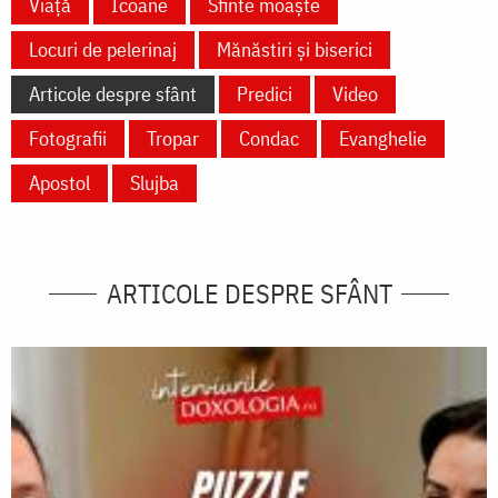
Viață
Icoane
Sfinte moaște
Locuri de pelerinaj
Mănăstiri și biserici
Articole despre sfânt
Predici
Video
Fotografii
Tropar
Condac
Evanghelie
Apostol
Slujba
ARTICOLE DESPRE SFÂNT