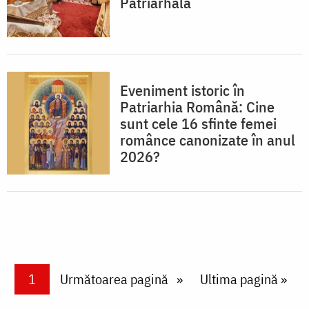
Patriarhală
Eveniment istoric în
Patriarhia Română: Cine
sunt cele 16 sfinte femei
românce canonizate în anul
2026?
Paginare
Current page
1
Next page
Următoarea pagină
Last page
Ultima pagină »