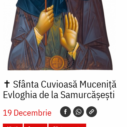
✝
Sfânta Cuvioasă Muceniță
Evloghia de la Samurcășești
19 Decembrie