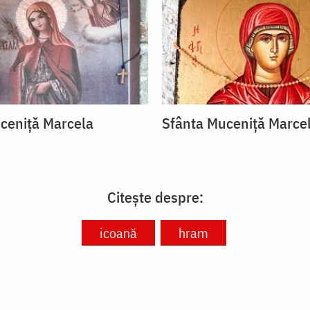
ceniță Marcela
Sfânta Muceniță Marce
Citește despre:
icoană
hram