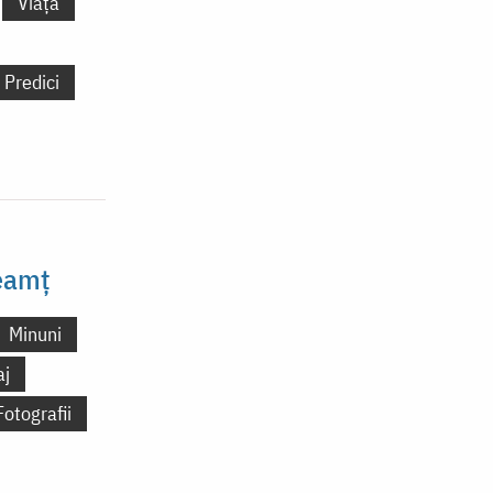
Viață
Predici
Neamț
Minuni
aj
Fotografii