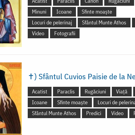
Acatist
Paraclis
Canon
Rugăciuni
Minuni
Icoane
Sfinte moaște
Locuri de pelerinaj
Sfântul Munte Athos
Video
Fotografii
✝) Sfântul Cuvios Paisie de la 
Acatist
Paraclis
Rugăciuni
Viață
Icoane
Sfinte moaște
Locuri de pelerin
Sfântul Munte Athos
Predici
Video