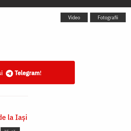
Video
Fotografii
și
Telegram
!
e la Iași