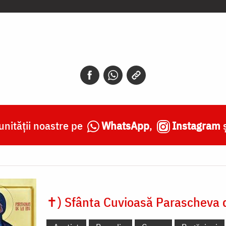
nității noastre pe
WhatsApp
,
Instagram
✝) Sfânta Cuvioasă Parascheva d