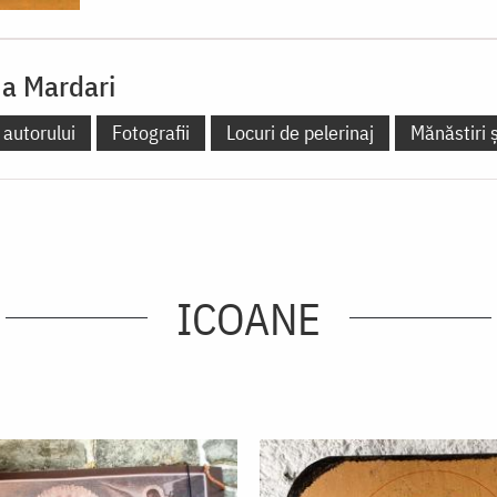
na Mardari
 autorului
Fotografii
Locuri de pelerinaj
Mănăstiri ș
ICOANE