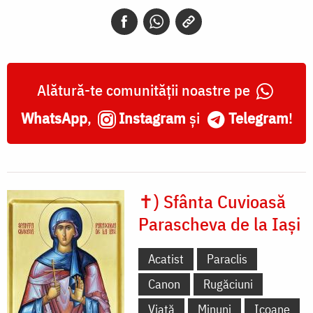
și
Sfântul
Ierarh
Spiridon
Alătură-te comunității noastre pe
WhatsApp
,
Instagram
și
Telegram
!
✝) Sfânta Cuvioasă
Parascheva de la Iași
Acatist
Paraclis
Canon
Rugăciuni
Viață
Minuni
Icoane