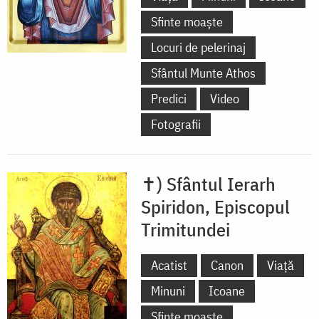
Sfinte moaște
Locuri de pelerinaj
Sfântul Munte Athos
Predici
Video
Fotografii
✝) Sfântul Ierarh
Spiridon, Episcopul
Trimitundei
Acatist
Canon
Viață
Minuni
Icoane
Sfinte moaște