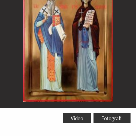
Sfânta
Cuvioasă
Video
Fotografii
Parascheva