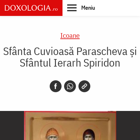
Skip
Meniu
to
main
Main
content
navigation
Icoane
Sfânta Cuvioasă Parascheva și
Sfântul Ierarh Spiridon