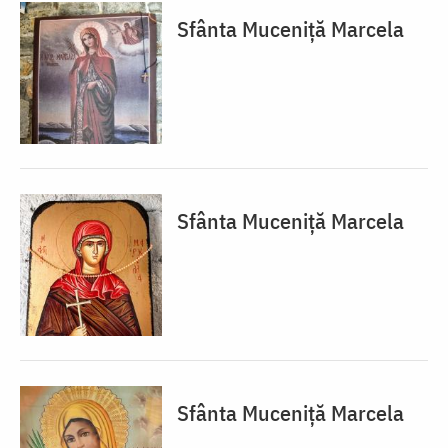
Sfânta Muceniță Marcela
Sfânta Muceniță Marcela
Sfânta Muceniță Marcela