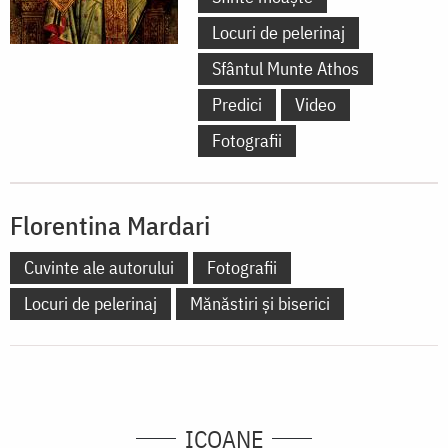
Locuri de pelerinaj
Sfântul Munte Athos
Predici
Video
Fotografii
Florentina Mardari
Cuvinte ale autorului
Fotografii
Locuri de pelerinaj
Mănăstiri și biserici
ICOANE