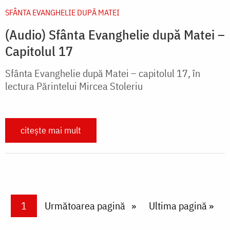
SFÂNTA EVANGHELIE DUPĂ MATEI
(Audio) Sfânta Evanghelie după Matei –
Capitolul 17
Sfânta Evanghelie după Matei – capitolul 17, în
lectura Părintelui Mircea Stoleriu
citește mai mult
Paginare
Current page
1
Next page
Următoarea pagină
Last page
Ultima pagină »