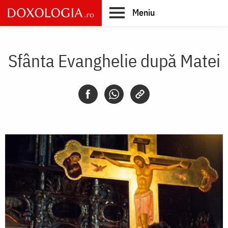
Skip
Meniu
to
main
Main
content
navigation
Sfânta Evanghelie după Matei