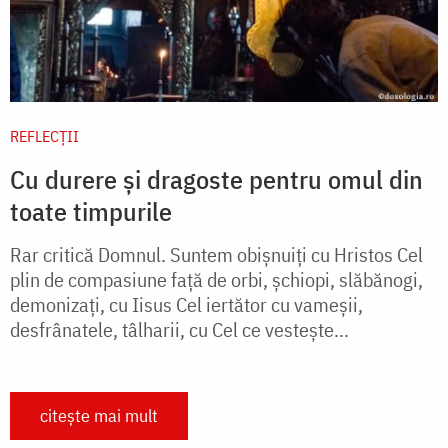
REFLECȚII
Cu durere și dragoste pentru omul din
toate timpurile
Rar critică Domnul. Suntem obișnuiți cu Hristos Cel
plin de compasiune față de orbi, șchiopi, slăbănogi,
demonizați, cu Iisus Cel iertător cu vameșii,
desfrânatele, tâlharii, cu Cel ce vestește...
citește mai mult