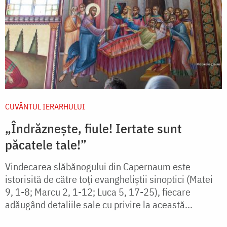
CUVÂNTUL IERARHULUI
„Îndrăznește, fiule! Iertate sunt
păcatele tale!”
Vindecarea slăbănogului din Capernaum este
istorisită de către toţi evangheliştii sinoptici (Matei
9, 1-8; Marcu 2, 1-12; Luca 5, 17-25), fiecare
adăugând detaliile sale cu privire la această...