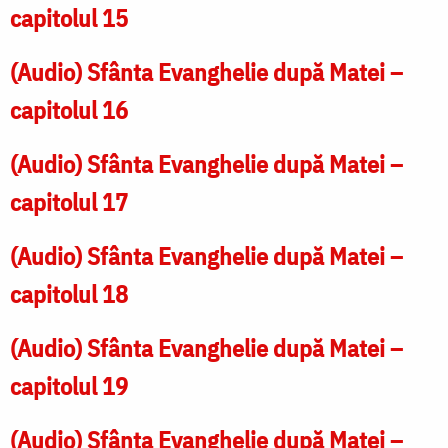
capitolul 15
(Audio) Sfânta Evanghelie după Matei –
capitolul 16
(Audio) Sfânta Evanghelie după Matei –
capitolul 17
(Audio) Sfânta Evanghelie după Matei –
capitolul 18
(Audio) Sfânta Evanghelie după Matei –
capitolul 19
(Audio) Sfânta Evanghelie după Matei –