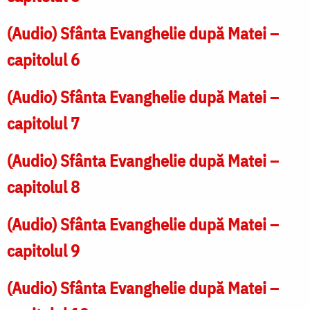
(Audio) Sfânta Evanghelie după Matei –
capitolul 6
(Audio) Sfânta Evanghelie după Matei –
capitolul 7
(Audio) Sfânta Evanghelie după Matei –
capitolul 8
(Audio) Sfânta Evanghelie după Matei –
capitolul 9
(Audio) Sfânta Evanghelie după Matei –