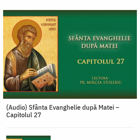
(Audio) Sfânta Evanghelie după Matei –
Capitolul 27