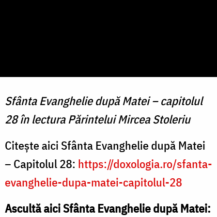
Sfânta Evanghelie după Matei – capitolul
28 în lectura Părintelui Mircea Stoleriu
Citește aici Sfânta Evanghelie după Matei
– Capitolul 28:
https://doxologia.ro/sfanta-
evanghelie-dupa-matei-capitolul-28
Ascultă aici Sfânta Evanghelie după Matei: