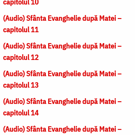
capitolul 10
(Audio) Sfânta Evanghelie după Matei –
capitolul 11
(Audio) Sfânta Evanghelie după Matei –
capitolul 12
(Audio) Sfânta Evanghelie după Matei –
capitolul 13
(Audio) Sfânta Evanghelie după Matei –
capitolul 14
(Audio) Sfânta Evanghelie după Matei –