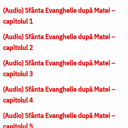
(Audio) Sfânta Evanghelie după Matei –
capitolul 1
(Audio) Sfânta Evanghelie după Matei –
capitolul 2
(Audio) Sfânta Evanghelie după Matei –
capitolul 3
(Audio) Sfânta Evanghelie după Matei –
capitolul 4
(Audio) Sfânta Evanghelie după Matei –
capitolul 5