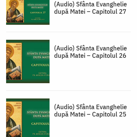
(Audio) Sfânta Evanghelie
după Matei – Capitolul 27
(Audio) Sfânta Evanghelie
după Matei – Capitolul 26
(Audio) Sfânta Evanghelie
după Matei – Capitolul 25