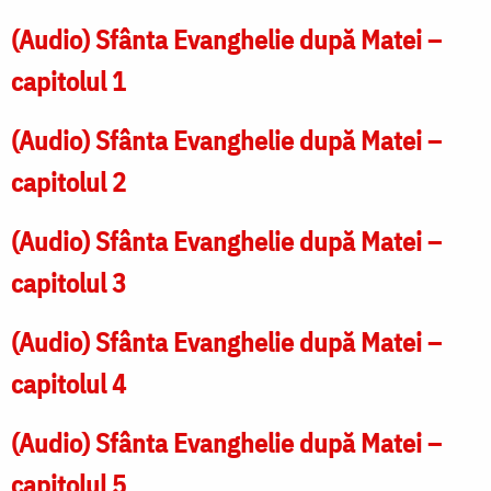
(Audio) Sfânta Evanghelie după Matei –
capitolul 1
(Audio) Sfânta Evanghelie după Matei –
capitolul 2
(Audio) Sfânta Evanghelie după Matei –
capitolul 3
(Audio) Sfânta Evanghelie după Matei –
capitolul 4
(Audio) Sfânta Evanghelie după Matei –
capitolul 5