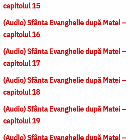
capitolul 15
(Audio) Sfânta Evanghelie după Matei –
capitolul 16
(Audio) Sfânta Evanghelie după Matei –
capitolul 17
(Audio) Sfânta Evanghelie după Matei –
capitolul 18
(Audio) Sfânta Evanghelie după Matei –
capitolul 19
(Audio) Sfânta Evanghelie după Matei –