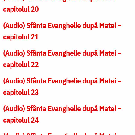
capitolul 20
(Audio) Sfânta Evanghelie după Matei –
capitolul 21
(Audio) Sfânta Evanghelie după Matei –
capitolul 22
(Audio) Sfânta Evanghelie după Matei –
capitolul 23
(Audio) Sfânta Evanghelie după Matei –
capitolul 24