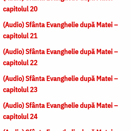
capitolul 20
(Audio) Sfânta Evanghelie după Matei –
capitolul 21
(Audio) Sfânta Evanghelie după Matei –
capitolul 22
(Audio) Sfânta Evanghelie după Matei –
capitolul 23
(Audio) Sfânta Evanghelie după Matei –
capitolul 24