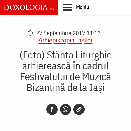
Skip
Meniu
to
main
Main
content
navigation
27 Septembrie 2017 11:13
Arhiepiscopia Iaşilor
(Foto) Sfânta Liturghie
arhierească în cadrul
Festivalului de Muzică
Bizantină de la Iași