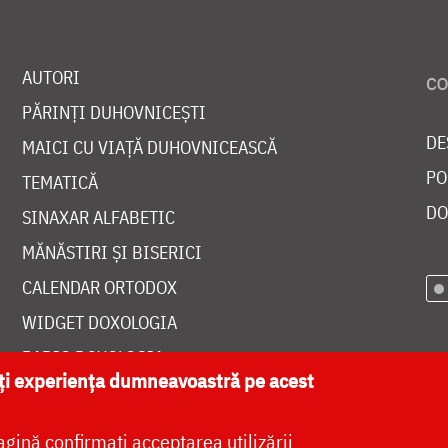
AUTORI
PĂRINȚI DUHOVNICEȘTI
DE
MAICI CU VIAȚĂ DUHOVNICEASCĂ
PO
TEMATICĂ
DO
SINAXAR ALFABETIC
MĂNĂSTIRI ȘI BISERICI
CALENDAR ORTODOX
WIDGET DOXOLOGIA
RADIO DOXOLOGIA
ăți experiența dumneavoastră pe acest
agină confirmați acceptarea utilizării