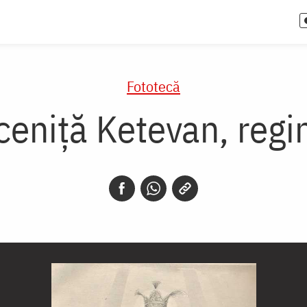
Fototecă
eniță Ketevan, regi