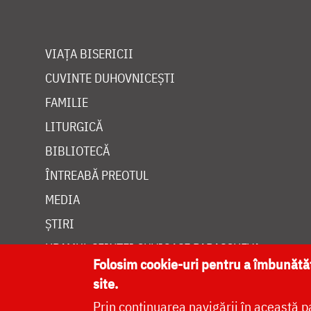
VIAȚA BISERICII
CUVINTE DUHOVNICEȘTI
FAMILIE
LITURGICĂ
BIBLIOTECĂ
ÎNTREABĂ PREOTUL
MEDIA
ȘTIRI
HRAMUL SFINTEI CUVIOASE PARASCHEVA
Folosim cookie-uri pentru a îmbunăt
site.
Prin continuarea navigării în această p