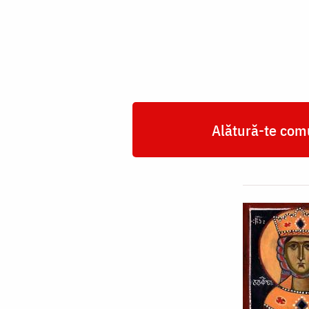
Ketevan,
regina
Georgiei
Alătură-te comu