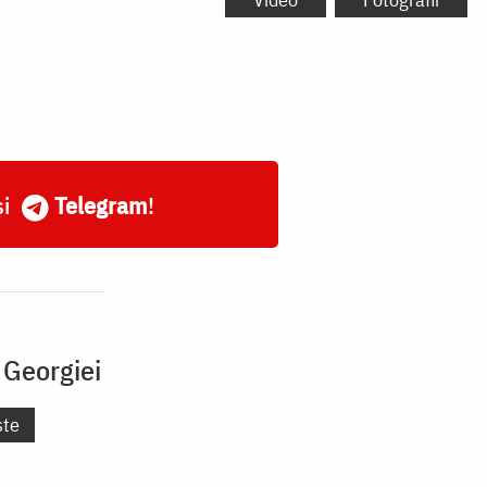
și
Telegram
!
 Georgiei
ște