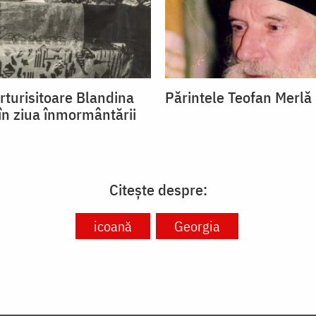
rturisitoare Blandina
Părintele Teofan Merlă
 în ziua înmormântării
Citește despre:
icoană
Georgia