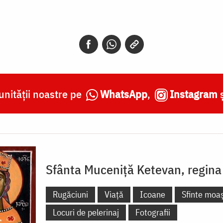
nității noastre pe
WhatsApp
,
Instagram
Sfânta Muceniță Ketevan, regina
Rugăciuni
Viață
Icoane
Sfinte moa
Locuri de pelerinaj
Fotografii