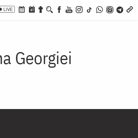
LIVE
07
na Georgiei