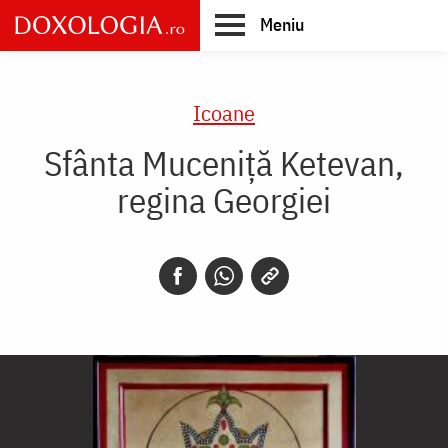
Skip
Meniu
to
main
Main
content
navigation
Icoane
Sfânta Muceniță Ketevan,
regina Georgiei