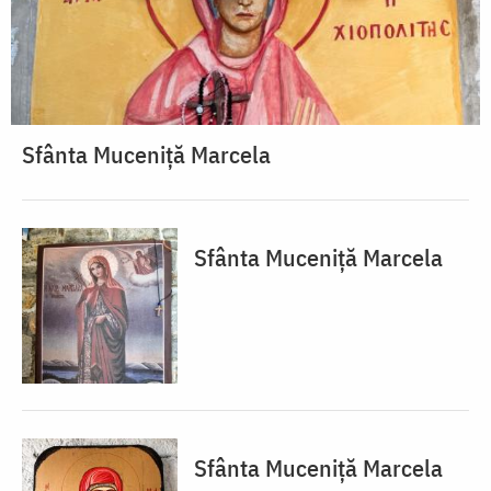
Sfânta Muceniță Marcela
Sfânta Muceniță Marcela
Sfânta Muceniță Marcela