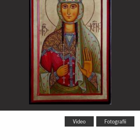
Sfânta
Muceniță
Video
Fotografii
Ketevan,