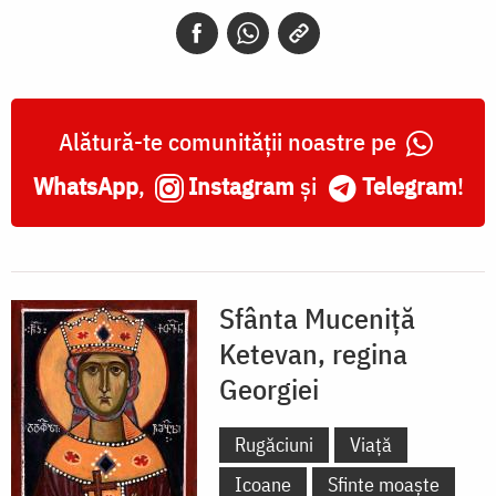
regina
Georgiei
Alătură-te comunității noastre pe
WhatsApp
,
Instagram
și
Telegram
!
Sfânta Muceniță
Ketevan, regina
Georgiei
Rugăciuni
Viață
Icoane
Sfinte moaște