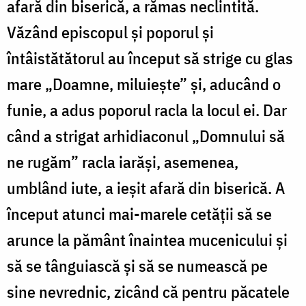
afară din biserică, a rămas neclintită.
Văzând episcopul și poporul și
întâistătătorul au început să strige cu glas
mare „Doamne, miluiește” și, aducând o
funie, a adus poporul racla la locul ei. Dar
când a strigat arhidiaconul „Domnului să
ne rugăm” racla iarăși, asemenea,
umblând iute, a ieșit afară din biserică. A
început atunci mai-marele cetății să se
arunce la pământ înaintea mucenicului și
să se tânguiască și să se numească pe
sine nevrednic, zicând că pentru păcatele