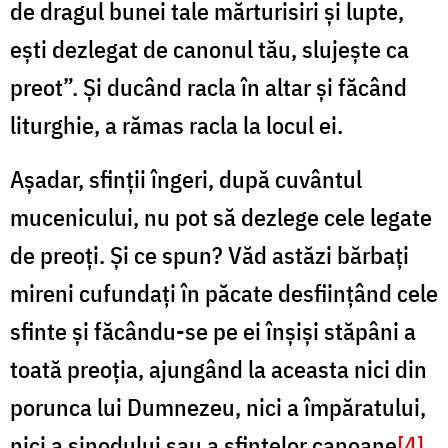
de dragul bunei tale mărturisiri și lupte,
ești dezlegat de canonul tău, slujește ca
preot”. Și ducând racla în altar și făcând
liturghie, a rămas racla la locul ei.
Așadar, sfinții îngeri, după cuvântul
mucenicului, nu pot să dezlege cele legate
de preoți. Și ce spun? Văd astăzi bărbați
mireni cufundați în păcate desființând cele
sfinte și făcându-se pe ei înșiși stăpâni a
toată preoția, ajungând la aceasta nici din
porunca lui Dumnezeu, nici a împăratului,
nici a sinodului sau a sfintelor canoane
[4]
.