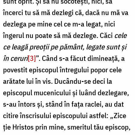
sunt oprit. Și să nu socotești, nici, să
încerci tu să mă dezlegi că, dacă nu mă va
dezlega pe mine cel ce m-a legat, nici
îngerul nu poate să mă dezlege. Căci
cele
ce leagă preoții pe pământ, legate sunt și
în ceruri
[3]
”. Când s-a făcut dimineață, a
povestit episcopul întregului popor cele
arătate lui în vis. Ducându-se deci la
episcopul mucenicului și luând dezlegare,
s-au întors și, stând în fața raclei, au dat
citire înscrisului episcopului astfel: „Zice
ție Hristos prin mine, smeritul tău episcop,