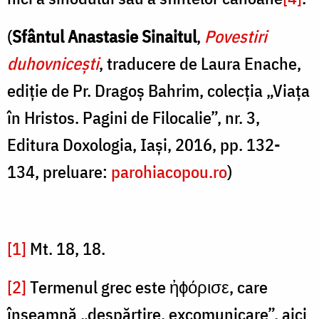
(
Sfântul Anastasie Sinaitul
,
Povestiri
duhovnicești
, traducere de Laura Enache,
ediție de Pr. Dragoș Bahrim, colecția „Viața
în Hristos. Pagini de Filocalie”, nr. 3,
Editura Doxologia, Iași, 2016, pp. 132-
134, preluare:
parohiacopou.ro
)
[1]
Mt. 18, 18.
[2]
Termenul grec este ἠϕόρισε, care
înseamnă „despărțire, excomunicare”, aici