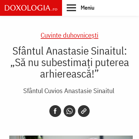
Skip
Meniu
to
main
Main
content
navigation
Cuvinte duhovnicești
Sfântul Anastasie Sinaitul:
„Să nu subestimați puterea
arhierească!”
Sfântul Cuvios Anastasie Sinaitul