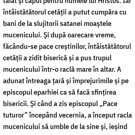
tăiat și capul pentru numele lui Hristos. Iar
întâistătătorul cetății a putut cumpăra cu
bani de la slujitorii satanei moaștele
mucenicului. Și după oarecare vreme,
făcându-se pace creștinilor, întâistătătorul
cetății a zidit biserică și a pus trupul
mucenicului într-o raclă mare în altar. A
adunat întreaga țară și împrejurimile și pe
episcopul eparhiei ca să facă sfințirea
bisericii. Și când a zis episcopul „Pace
tuturor” începând vecernia, a început racla
mucenicului să umble de la sine și, ieșind