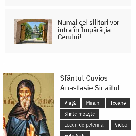
Numai cei silitori vor
intra în Împărăția
Cerului!
Sfântul Cuvios
Anastasie Sinaitul
Viață
Minuni
Icoane
Sfinte moaște
Locuri de pelerinaj
Video
Fotografii