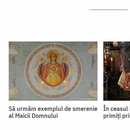
Să urmăm exemplul de smerenie
În ceasul 
al Maicii Domnului
primiți pr