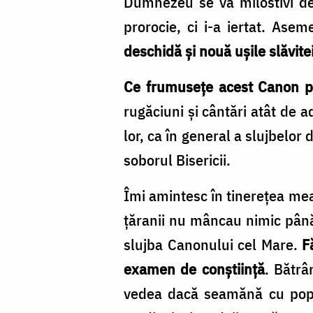
Dumnezeu se va milostivi de 
Foto:
prorocie, ci i-a iertat. Ase
Oana
deschidă și nouă ușile slăvite
Nechifor
Ce frumusețe acest Canon pe 
rugăciuni și cântări atât de 
lor, ca în general a slujbelor
soborul Bisericii.
Îmi amintesc în tinerețea mea
țăranii nu mâncau nimic până 
slujba Canonului cel Mare.
F
examen de conștiință
. Bătrâ
vedea dacă seamănă cu popor