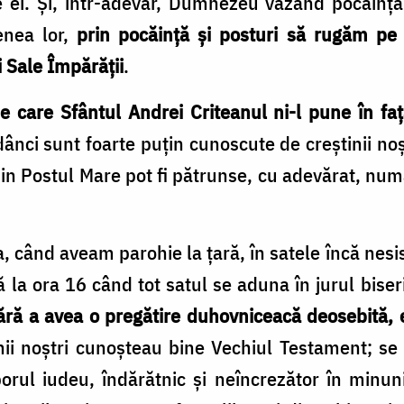
ei. Și, într-adevăr, Dumnezeu văzând pocăința 
menea lor,
prin pocăință și posturi să rugăm pe 
i Sale Împărății
.
care Sfântul Andrei Criteanul ni-l pune în faț
adânci sunt foarte puțin cunoscute de creștinii n
 din Postul Mare pot fi pătrunse, cu adevărat, num
, când aveam parohie la țară, în satele încă nesis
la ora 16 când tot satul se aduna în jurul biseri
ără a avea o pregătire duhovniceacă deosebită, e
nii noștri cunoșteau bine Vechiul Testament; se 
ul iudeu, îndărătnic și neîncrezător în minun