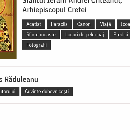
Arhiepiscopul Cretei
Acatist
Paraclis
Canon
Viață
Ico
Sfinte moaște
Locuri de pelerinaj
Predici
Fotografii
is Răduleanu
utorului
Cuvinte duhovnicești