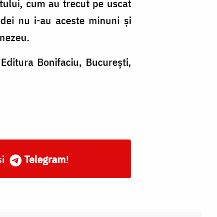
ptului, cum au trecut pe uscat
udei nu i-au aceste minuni și
mnezeu.
, Editura Bonifaciu, București,
și
Telegram
!