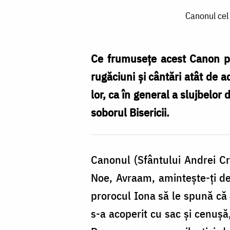
Canonul
Canonul cel
cel
Mare
și
Ce frumusețe acest Canon pe
postul
rugăciuni și cântări atât de 
ne
lor, ca în general a slujbelor
cheamă
soborul Bisericii.
la
un
Canonul (Sfântului Andrei C
examen
Noe, Avraam, amintește-ți de 
de
prorocul Iona să le spună că 4
conștiință
s-a acoperit cu sac și cenușă,
/