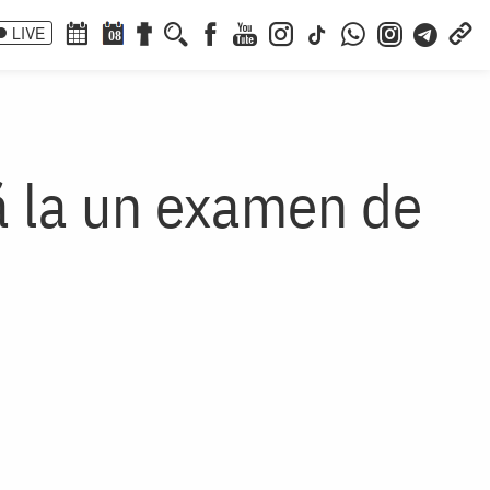
LIVE
08
ă la un examen de