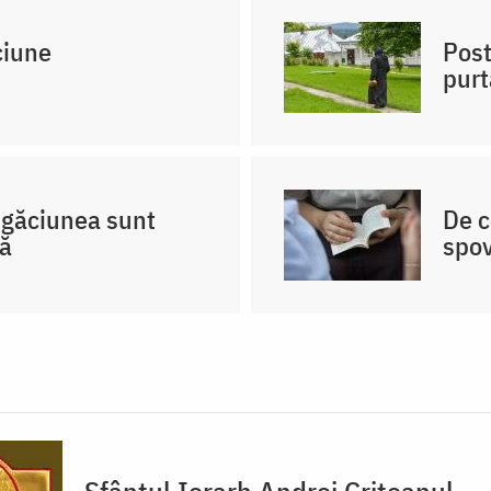
ciune
Post
purt
rugăciunea sunt
De c
că
spo
Sfântul Ierarh Andrei Criteanul,