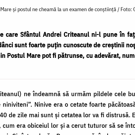
 Mare și postul ne cheamă la un examen de conștiință / Foto:
 care Sfântul Andrei Criteanul ni-l pune în faț
adânci sunt foarte puțin cunoscute de creștinii n
 din Postul Mare pot fi pătrunse, cu adevărat, num
riteanul) ne îndeamnă să urmăm pildele cele bun
niniviteni”. Ninive era o cetate foarte păcătoa
0 de zile mai sunt și cetatea lor va fi distrusă. E
 cum era obiceiul lor și a cerut tuturor să se în