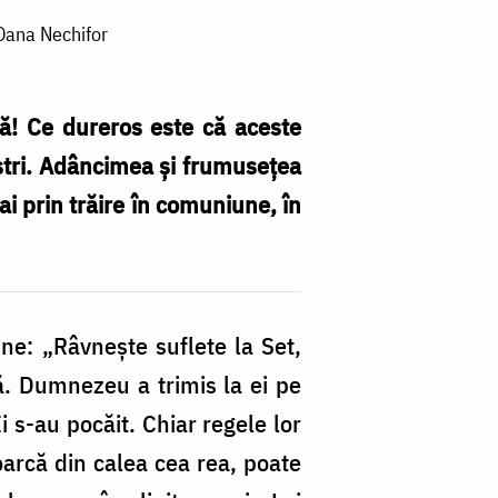
 Oana Nechifor
ă! Ce dureros este că aceste
oștri. Adâncimea și frumusețea
ai prin trăire în comuniune, în
e: „Râvnește suflete la Set,
să. Dumnezeu a trimis la ei pe
i s-au pocăit. Chiar regele lor
toarcă din calea cea rea, poate