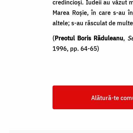
credincioși. Iudeii au văzut 
Marea Roșie, în care s-au în
altele; s-au răsculat de multe
(
Preotul Boris Răduleanu
,
Se
1996, pp. 64-65)
Alătură-te comu