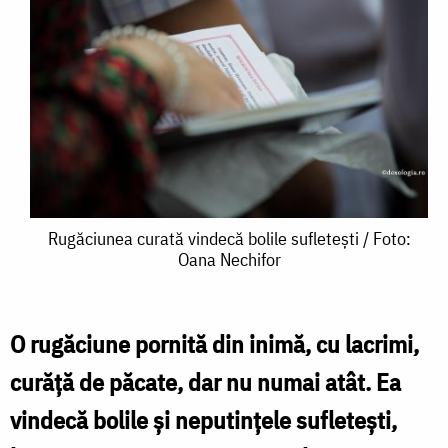
Rugăciunea
Rugăciunea curată vindecă bolile sufletești / Foto:
Oana Nechifor
curată
vindecă
bolile
O rugăciune pornită din inimă, cu lacrimi,
sufletești
curăță de păcate, dar nu numai atât. Ea
/
vindecă bolile și neputințele sufletești,
Foto: