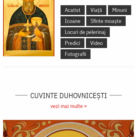
Acatist
Viață
Minuni
Icoane
Sfinte moaște
Locuri de pelerinaj
Predici
Video
Fotografii
CUVINTE DUHOVNICEȘTI
vezi mai multe »