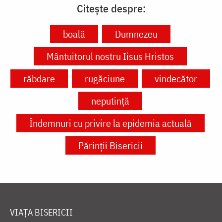
Citește despre:
boală
Dumnezeu
Mântuitorul nostru Iisus Hristos
răbdare
rugăciune
vindecător
neputință
Îndemnuri cu privire la epidemia actuală
Părinții Bisericii
VIAȚA BISERICII