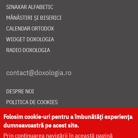
SINAXAR ALFABETIC
MĂNĂSTIRI ȘI BISERICI
CALENDAR ORTODOX
WIDGET DOXOLOGIA
RADIO DOXOLOGIA
DESPRE NOI
POLITICA DE COOKIES
DONEAZĂ ONLINE PENTRU CATEDRALA NAȚIONALĂ
Folosim cookie-uri pentru a îmbunătăți experiența
dumneavoastră pe acest site.
Prin continuarea navigării în această pagină
LIVE