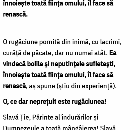
înnoiește toată ființa omului, îl face să
Oana
renască.
Nechifor
O rugăciune pornită din inimă, cu lacrimi,
curăță de păcate, dar nu numai atât.
Ea
vindecă bolile și neputințele sufletești,
înnoiește toată ființa omului, îl face să
renască
, aș spune (știu din experiență).
O, ce dar neprețuit este rugăciunea!
Slavă Ție, Părinte al îndurărilor și
Dumnezeule a toată mângâierea! Slavă