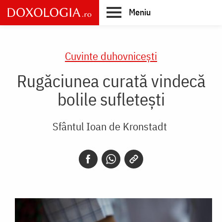
Skip
Meniu
to
main
Main
content
navigation
Cuvinte duhovnicești
Rugăciunea curată vindecă
bolile sufletești
Sfântul Ioan de Kronstadt