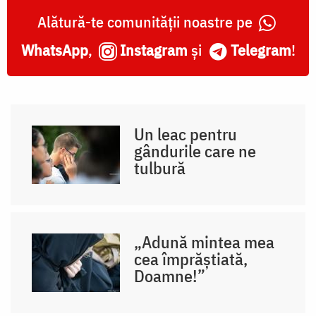
Alătură-te comunității noastre pe
WhatsApp
,
Instagram
și
Telegram
!
Un leac pentru
gândurile care ne
tulbură
„Adună mintea mea
cea împrăștiată,
Doamne!”