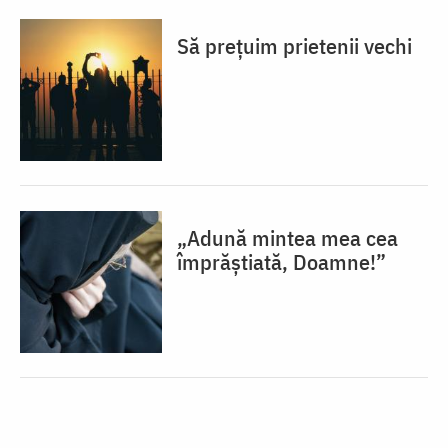
Să prețuim prietenii vechi
„Adună mintea mea cea
împrăștiată, Doamne!”