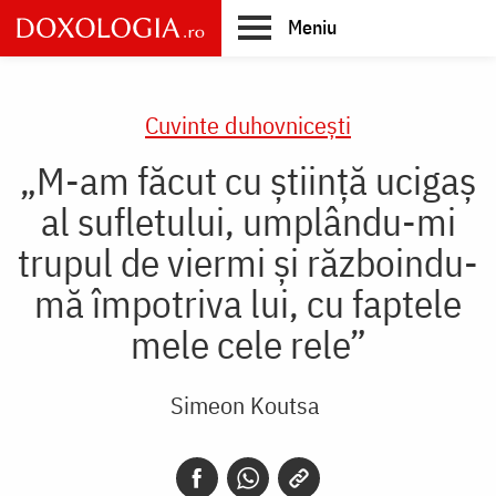
Skip
Meniu
to
main
Main
content
navigation
Cuvinte duhovnicești
„M-am făcut cu știință ucigaș
al sufletului, umplându-mi
trupul de viermi și războindu-
mă împotriva lui, cu faptele
mele cele rele”
Simeon Koutsa