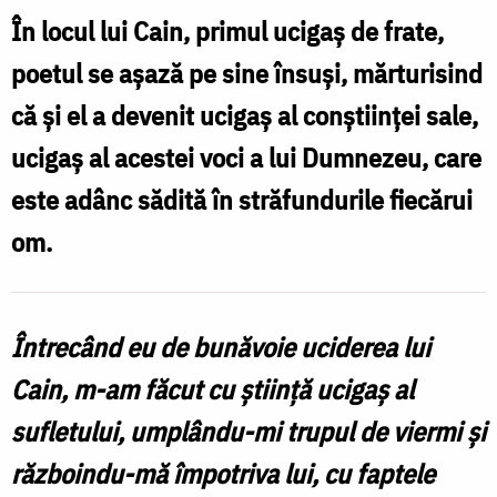
cu
În locul lui Cain, primul ucigaș de frate,
știință
poetul se așază pe sine însuși, mărturisind
ucigaș
că și el a devenit ucigaș al conștiinței sale,
al
ucigaș al acestei voci a lui Dumnezeu, care
sufletului,
este adânc sădită în străfundurile fiecărui
umplându-
mi
om.
trupul
de
Întrecând eu de bunăvoie uciderea lui
viermi
Cain, m-am făcut cu știință ucigaș al
și
sufletului, umplându-mi trupul de viermi și
războindu-
mă
războindu-mă împotriva lui, cu faptele