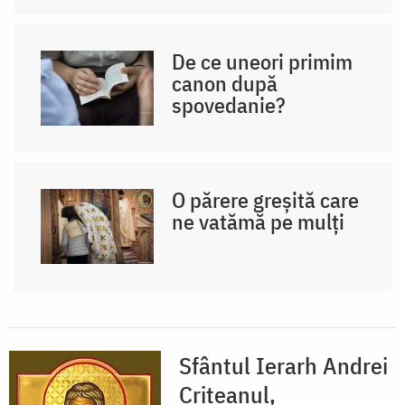
De ce uneori primim
canon după
spovedanie?
O părere greșită care
ne vatămă pe mulți
Sfântul Ierarh Andrei
Criteanul,