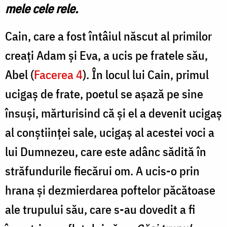
împotriva
mele cele rele.
lui,
Cain, care a fost întâiul născut al primilor
cu
creați Adam și Eva, a ucis pe fratele său,
faptele
Abel (
Facerea 4
). În locul lui Cain, primul
mele
ucigaș de frate, poetul se așază pe sine
cele
rele”
însuși, mărturisind că și el a devenit ucigaș
/
al conștiinței sale, ucigaș al acestei voci a
Foto:
lui Dumnezeu, care este adânc sădită în
Pr.
străfundurile fiecărui om. A ucis-o prin
Silviu
hrana și dezmierdarea pof­telor păcătoase
Cluci
ale trupului său, care s-au dovedit a fi