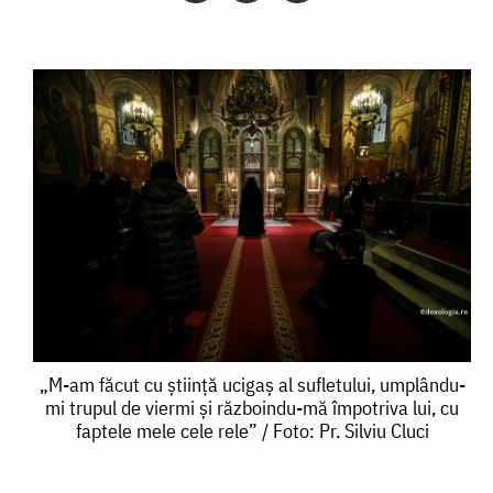
„M-
„M-am făcut cu știință ucigaș al sufletului, umplându-
mi trupul de viermi și războindu-mă împotriva lui, cu
am
faptele mele cele rele” / Foto: Pr. Silviu Cluci
făcut