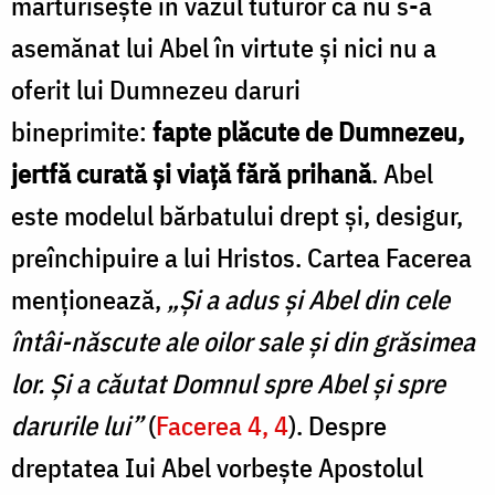
mărturisește în văzul tuturor că nu s-a
asemănat lui Abel în virtute și nici nu a
oferit lui Dumnezeu daruri
bineprimite:
fapte plăcute de Dumnezeu,
jertfă curată și viață fără prihană
. Abel
este modelul bărbatului drept și, desigur,
preînchipuire a lui Hristos. Cartea Facerea
menționează,
„Și a adus și Abel din cele
întâi-născute ale oilor sale și din grăsimea
lor. Și a căutat Domnul spre Abel și spre
darurile lui”
(
Facerea 4, 4
). Despre
dreptatea Iui Abel vorbește Apostolul