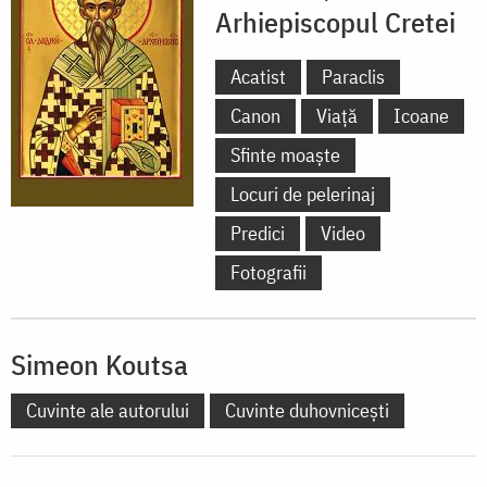
Arhiepiscopul Cretei
Acatist
Paraclis
Canon
Viață
Icoane
Sfinte moaște
Locuri de pelerinaj
Predici
Video
Fotografii
Simeon Koutsa
Cuvinte ale autorului
Cuvinte duhovnicești