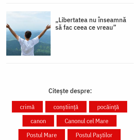
„Libertatea nu înseamnă
să fac ceea ce vreau”
Citește despre:
crimă
conștiință
pocăință
canon
Canonul cel Mare
Postul Mare
Postul Paștilor