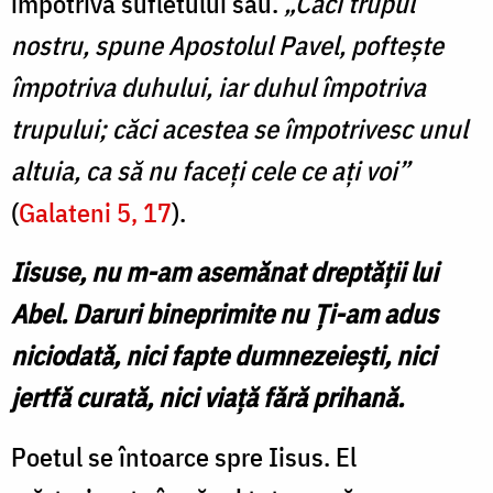
împotriva sufletului său.
„Căci trupul
nostru, spune Apostolul Pavel, poftește
împotriva duhului, iar duhul împotriva
trupului; căci acestea se împotrivesc unul
altuia, ca să nu faceți cele ce ați voi”
(
Galateni 5, 17
).
Iisuse, nu m-am asemănat dreptății lui
Abel. Daruri bineprimite nu Ți-am adus
niciodată, nici fapte dumnezeiești, nici
jertfă curată, nici viață fără prihană.
Poetul se întoarce spre Iisus. El