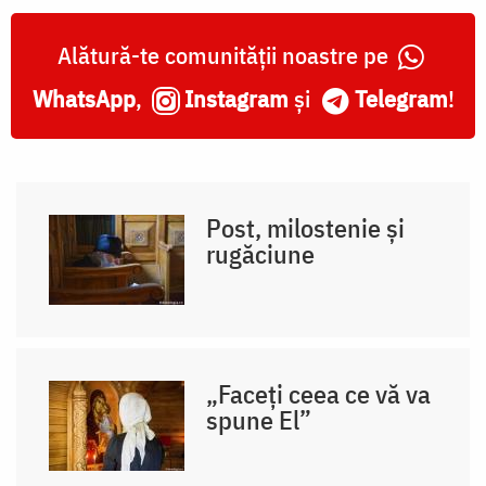
Alătură-te comunității noastre pe
WhatsApp
,
Instagram
și
Telegram
!
Post, milostenie și
rugăciune
„Faceți ceea ce vă va
spune El”