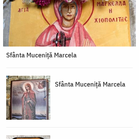
Sfânta Muceniță Marcela
Sfânta Muceniță Marcela