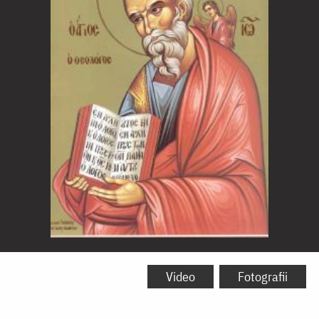
Sfântul
Apostol
Video
Fotografii
și