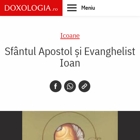
Skip
Meniu
to
main
Main
content
navigation
Icoane
Sfântul Apostol și Evanghelist
Ioan