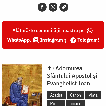
Evanghelist
Ioan
Alătură-te comunității noastre pe
WhatsApp
,
Instagram
și
Telegram
!
✝) Adormirea
Sfântului Apostol și
Evanghelist Ioan
Acatist
Canon
Viață
Minuni
Icoane