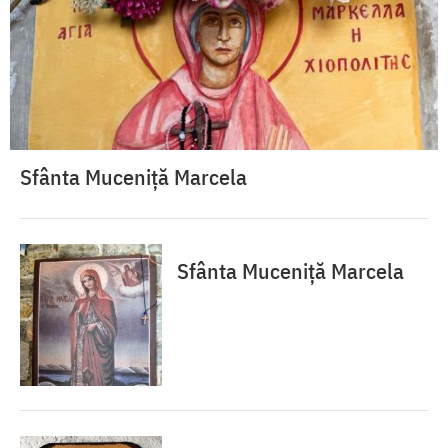
Sfânta Muceniță Marcela
Sfânta Muceniță Marcela