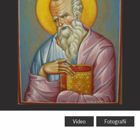
Sfântul
Apostol
Video
Fotografii
și