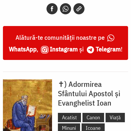
Evanghelist
Ioan
Alătură-te comunității noastre pe
WhatsApp
,
Instagram
și
Telegram
!
✝) Adormirea
Sfântului Apostol și
Evanghelist Ioan
Acatist
Canon
Viață
Minuni
Icoane