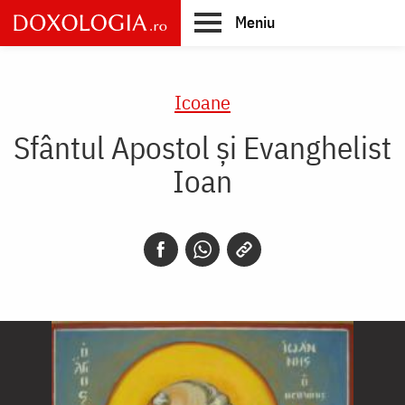
Skip
Meniu
to
main
Main
content
navigation
Icoane
Sfântul Apostol și Evanghelist
Ioan