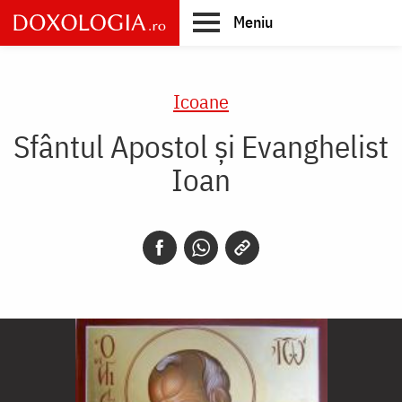
Skip
Meniu
to
main
Main
content
navigation
Icoane
Sfântul Apostol și Evanghelist
Ioan