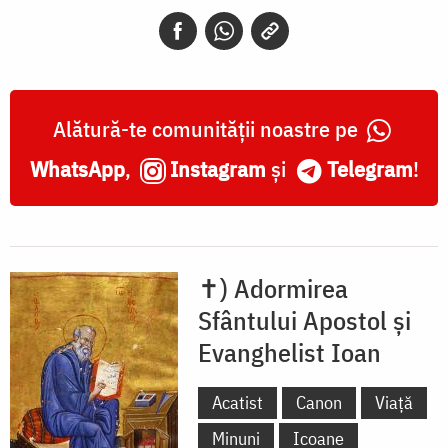
Evanghelist
Ioan
Alătură-te comunității noastre pe
WhatsApp
,
Instagram
și
Telegram
!
✝) Adormirea
Sfântului Apostol și
Evanghelist Ioan
Acatist
Canon
Viață
Minuni
Icoane