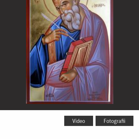
Sfântul
Apostol
Video
Fotografii
și