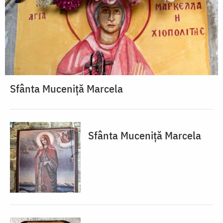
Sfânta Muceniță Marcela
Sfânta Muceniță Marcela