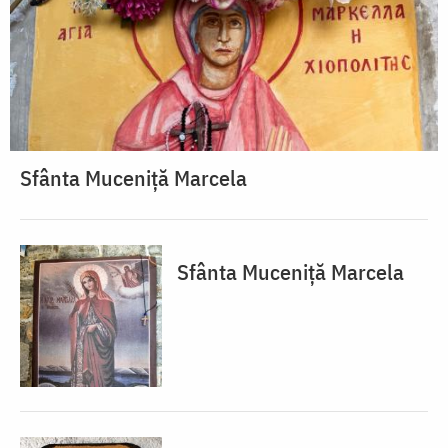
Sfânta Muceniță Marcela
Sfânta Muceniță Marcela