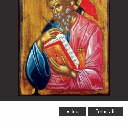
Sfântul
Apostol
Video
Fotografii
și