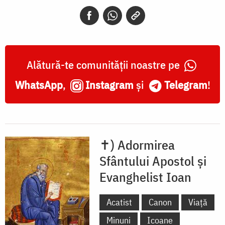
Evanghelist
Ioan
Alătură-te comunității noastre pe
WhatsApp
,
Instagram
și
Telegram
!
✝) Adormirea
Sfântului Apostol și
Evanghelist Ioan
Acatist
Canon
Viață
Minuni
Icoane