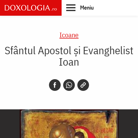
Skip
Meniu
to
main
Main
content
navigation
Icoane
Sfântul Apostol și Evanghelist
Ioan