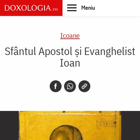
Skip
Meniu
to
main
Main
content
navigation
Icoane
Sfântul Apostol și Evanghelist
Ioan