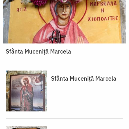
Sfânta Muceniță Marcela
Sfânta Muceniță Marcela