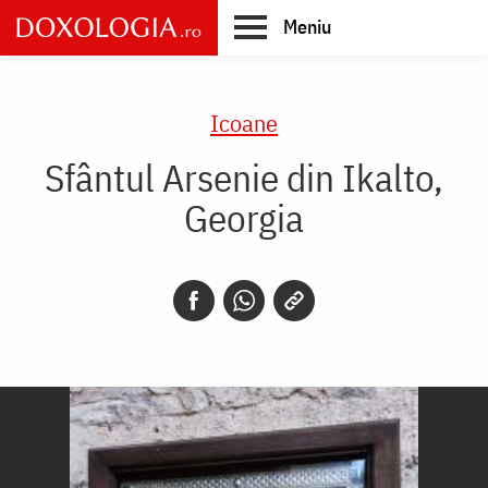
Skip
Meniu
to
main
Main
content
navigation
Icoane
Sfântul Arsenie din Ikalto,
Georgia