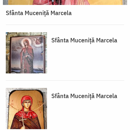
Sfânta Muceniță Marcela
Sfânta Muceniță Marcela
Sfânta Muceniță Marcela