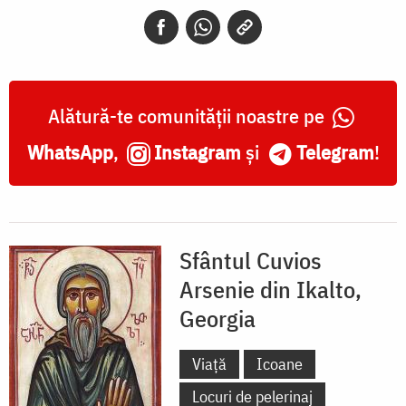
Ikalto,
Georgia
Alătură-te comunității noastre pe
WhatsApp
,
Instagram
și
Telegram
!
Sfântul Cuvios
Arsenie din Ikalto,
Georgia
Viață
Icoane
Locuri de pelerinaj