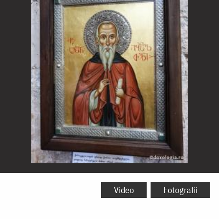
Sfântul
Arsenie
Video
Fotografii
din