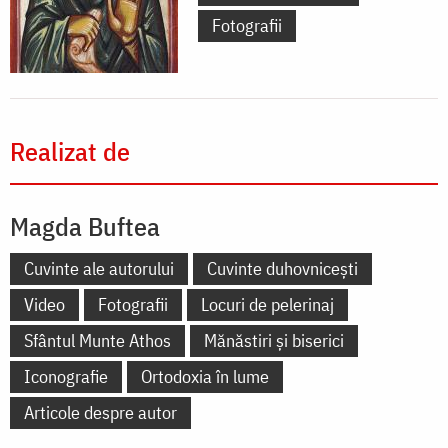
Fotografii
Realizat de
Magda Buftea
Cuvinte ale autorului
Cuvinte duhovnicești
Video
Fotografii
Locuri de pelerinaj
Sfântul Munte Athos
Mănăstiri și biserici
Iconografie
Ortodoxia în lume
Articole despre autor