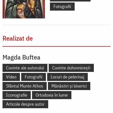
Fotografii
Realizat de
Magda Buftea
Cuvinte ale autorului
Cuvinte duhovnicești
Video
Fotografii
Locuri de pelerinaj
Sfântul Munte Athos
Mănăstiri și biserici
Iconografie
Ortodoxia în lume
Articole despre autor