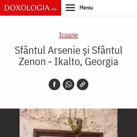
Skip
Meniu
to
main
Main
content
navigation
Icoane
Sfântul Arsenie și Sfântul
Zenon - Ikalto, Georgia