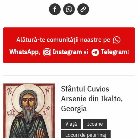
Sfântul
Zenon
-
Ikalto,
Alătură-te comunității noastre pe
Georgia
WhatsApp
,
Instagram
și
Telegram
!
Sfântul Cuvios
Arsenie din Ikalto,
Georgia
Viață
Icoane
Locuri de pelerinaj