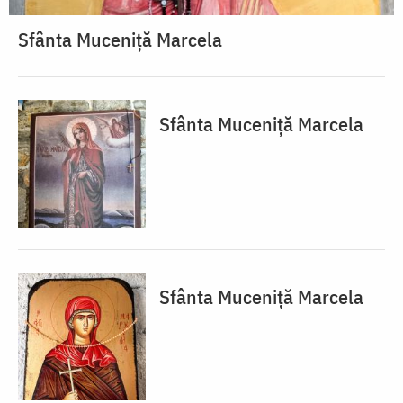
Sfânta Muceniță Marcela
Sfânta Muceniță Marcela
Sfânta Muceniță Marcela