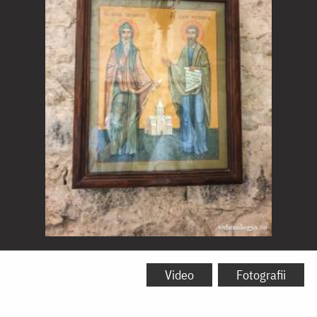
Sfântul
Arsenie
Video
Fotografii
și