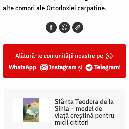
alte comori ale Ortodoxiei carpatine.
Alătură-te comunității noastre pe
WhatsApp
,
Instagram
și
Telegram
!
Sfânta Teodora de la
Sihla – model de
viaţă creştină pentru
micii cititori