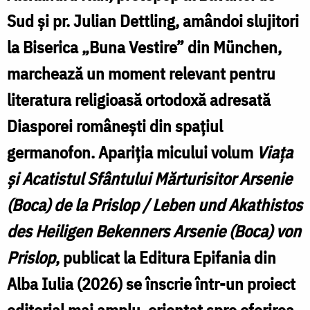
Sud și pr. Julian Dettling, amândoi slujitori
de
la Biserica „Buna Vestire” din München,
la
Prislop
marchează un moment relevant pentru
/
literatura religioasă ortodoxă adresată
Leben
Diasporei românești din spațiul
und
germanofon. Apariția micului volum
Viața
Akathistos
și Acatistul Sfântului Mărturisitor Arsenie
des
(Boca) de la Prislop / Leben und Akathistos
Heiligen
des Heiligen Bekenners Arsenie (Boca) von
Bekenners
Prislop
, publicat la Editura Epifania din
Arsenie
Alba Iulia (2026) se înscrie într-un proiect
(Boca)
editorial mai amplu, orientat spre oferirea