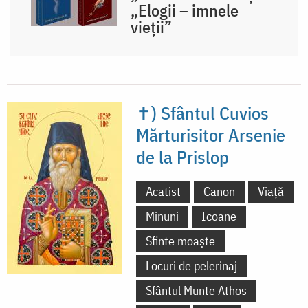
„Elogii – imnele
vieții”
✝) Sfântul Cuvios
Mărturisitor Arsenie
de la Prislop
Acatist
Canon
Viață
Minuni
Icoane
Sfinte moaște
Locuri de pelerinaj
Sfântul Munte Athos