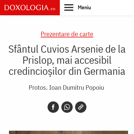
Skip
Meniu
to
main
Main
content
navigation
Prezentare de carte
Sfântul Cuvios Arsenie de la
Prislop, mai accesibil
credincioșilor din Germania
Protos. Ioan Dumitru Popoiu