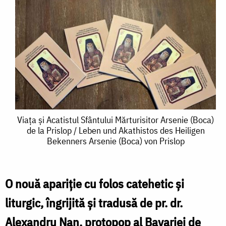
Viața
Viața și Acatistul Sfântului Mărturisitor Arsenie (Boca)
de la Prislop / Leben und Akathistos des Heiligen
și
Bekenners Arsenie (Boca) von Prislop
Acatistul
Sfântului
O nouă apariție cu folos catehetic și
Mărturisitor
liturgic, îngrijită și tradusă de pr. dr.
Arsenie
Alexandru Nan, protopop al Bavariei de
(Boca)