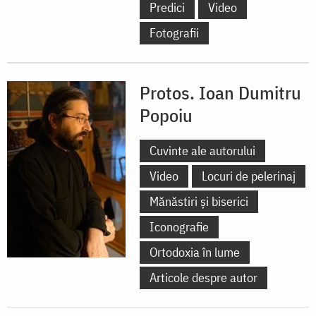
Predici
Video
Fotografii
Protos. Ioan Dumitru
Popoiu
Cuvinte ale autorului
Video
Locuri de pelerinaj
Mănăstiri și biserici
Iconografie
Ortodoxia în lume
Articole despre autor