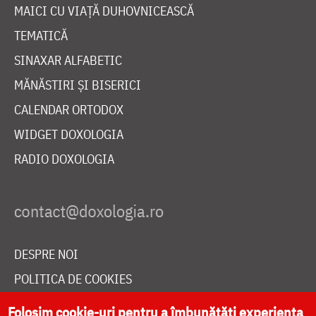
MAICI CU VIAȚĂ DUHOVNICEASCĂ
TEMATICĂ
SINAXAR ALFABETIC
MĂNĂSTIRI ȘI BISERICI
CALENDAR ORTODOX
WIDGET DOXOLOGIA
RADIO DOXOLOGIA
DESPRE NOI
POLITICA DE COOKIES
DONEAZĂ ONLINE PENTRU CATEDRALA NAȚIONALĂ
Folosim cookie-uri pentru a îmbunătăți experiența