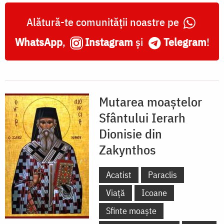
Alătură-te comunității noastre pe
WhatsApp
,
Instagram
și
Telegram
!
Mutarea moaștelor
Sfântului Ierarh
Dionisie din
Zakynthos
Acatist
Paraclis
Viață
Icoane
Sfinte moaște