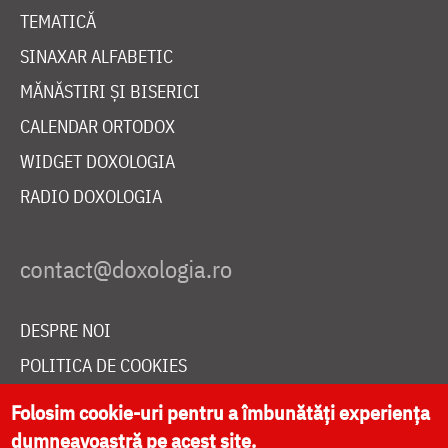
TEMATICĂ
SINAXAR ALFABETIC
MĂNĂSTIRI ȘI BISERICI
CALENDAR ORTODOX
WIDGET DOXOLOGIA
RADIO DOXOLOGIA
DESPRE NOI
POLITICA DE COOKIES
DONEAZĂ ONLINE PENTRU CATEDRALA NAȚIONALĂ
Folosim cookie-uri pentru a îmbunătăți experiența
dumneavoastră pe acest site.