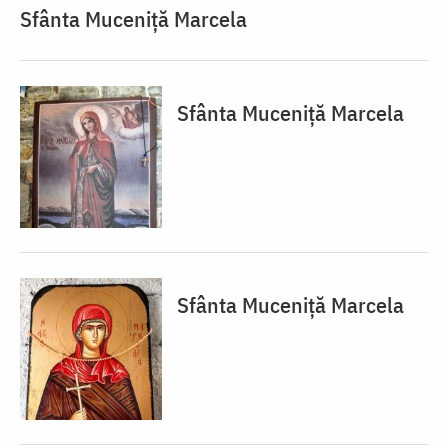
Sfânta Muceniță Marcela
Sfânta Muceniță Marcela
Sfânta Muceniță Marcela