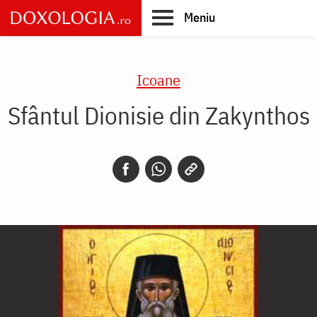
Skip
Meniu
to
main
Main
content
navigation
Icoane
Sfântul Dionisie din Zakynthos