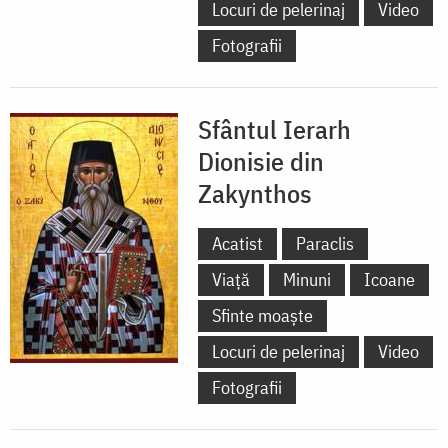
Locuri de pelerinaj
Video
Fotografii
Sfântul Ierarh
Dionisie din
Zakynthos
Acatist
Paraclis
Viață
Minuni
Icoane
Sfinte moaște
Locuri de pelerinaj
Video
Fotografii