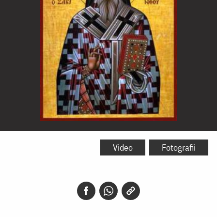
Sfântul
Dionisie
Video
Fotografii
din
Zakynthos