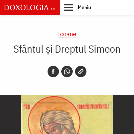
Skip
Meniu
to
main
Main
content
navigation
Icoane
Sfântul și Dreptul Simeon