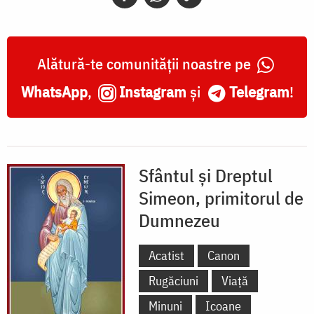
Alătură-te comunității noastre pe
WhatsApp
,
Instagram
și
Telegram
!
Sfântul și Dreptul
Simeon, primitorul de
Dumnezeu
Acatist
Canon
Rugăciuni
Viață
Minuni
Icoane