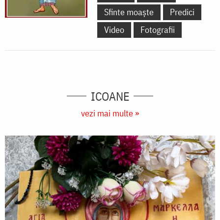
Sfinte moaște
Predici
Video
Fotografii
ICOANE
vezi mai multe »