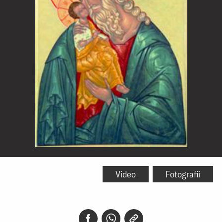
Sfântul
și
Video
Fotografii
Dreptul
Simeon