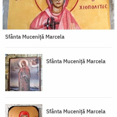
Sfânta Muceniță Marcela
Sfânta Muceniță Marcela
Sfânta Muceniță Marcela