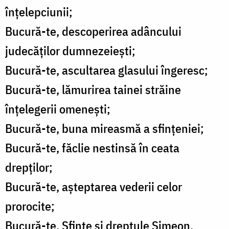
înțelepciunii;
Bucură-te, descoperirea adâncului
judecăților dumnezeiești;
Bucură-te, ascultarea glasului îngeresc;
Bucură-te, lămurirea tainei străine
înțelegerii omenești;
Bucură-te, buna mireasmă a sfințeniei;
Bucură-te, făclie nestinsă în ceata
drepților;
Bucură-te, așteptarea vederii celor
prorocite;
Bucură-te, Sfinte și dreptule Simeon,