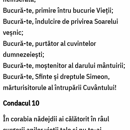
Bucură-te, primire întru bucurie Vieții;
Bucură-te, îndulcire de privirea Soarelui
veșnic;
Bucură-te, purtător al cuvintelor
dumnezeiești;
Bucură-te, moștenitor al darului mântuirii;
Bucură-te, Sfinte și dreptule Simeon,
mărturisitorule al întrupării Cuvântului!
Condacul 10
În corabia nădejdii ai călătorit în râul
curgerii anilor vieții tale și nu te-ai