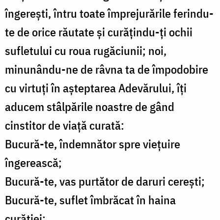
îngerești, întru toate împrejurările ferindu-
te de orice răutate și curățindu-ți ochii
sufletului cu roua rugăciunii; noi,
minunându-ne de râvna ta de împodobire
cu virtuți în așteptarea Adevărului, îți
aducem stâlpările noastre de gând
cinstitor de viață curată:
Bucură-te, îndemnător spre viețuire
îngerească;
Bucură-te, vas purtător de daruri cerești;
Bucură-te, suflet îmbrăcat în haina
curăției;