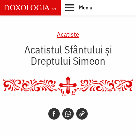
Skip
Meniu
to
main
Main
content
navigation
Acatiste
Acatistul Sfântului și
Dreptului Simeon