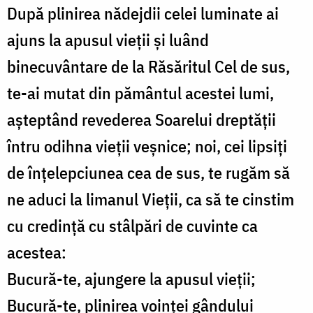
După plinirea nădejdii celei luminate ai
ajuns la apusul vieții și luând
binecuvântare de la Răsăritul Cel de sus,
te-ai mutat din pământul acestei lumi,
așteptând revederea Soarelui dreptății
întru odihna vieții veșnice; noi, cei lipsiți
de înțelepciunea cea de sus, te rugăm să
ne aduci la limanul Vieții, ca să te cinstim
cu credință cu stâlpări de cuvinte ca
acestea:
Bucură-te, ajungere la apusul vieții;
Bucură-te, plinirea voinței gândului