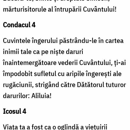
mărturisitorule al întrupării Cuvântului!
Condacul 4
Cuvintele îngerului păstrându-le în cartea
inimii tale ca pe niște daruri
înaintemergătoare vederii Cuvântului, ți-ai
împodobit sufletul cu aripile îngerești ale
rugăciunii, strigând către Dătătorul tuturor
darurilor: Aliluia!
Icosul 4
Viața ta a fost ca o oglindă a viețuirii