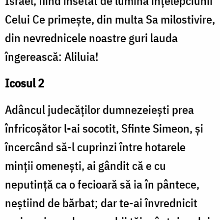
Israel, fiind însetat de lumina înțelepciunii
Celui Ce primește, din multa Sa milostivire,
din nevrednicele noastre guri lauda
îngerească: Aliluia!
Icosul 2
Adâncul judecăților dumnezeiești prea
înfricoșător l-ai socotit, Sfinte Simeon, și
încercând să-l cuprinzi între hotarele
minții omenești, ai gândit că e cu
neputință ca o fecioară să ia în pântece,
neștiind de bărbat; dar te-ai învrednicit