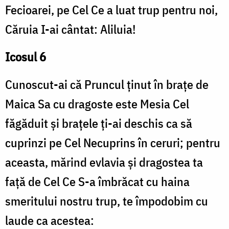
Fecioarei, pe Cel Ce a luat trup pentru noi,
Căruia I-ai cântat: Aliluia!
Icosul 6
Cunoscut-ai că Pruncul ținut în brațe de
Maica Sa cu dragoste este Mesia Cel
făgăduit și brațele ți-ai deschis ca să
cuprinzi pe Cel Necuprins în ceruri; pentru
aceasta, mărind evlavia și dragostea ta
față de Cel Ce S-a îmbrăcat cu haina
smeritului nostru trup, te împodobim cu
laude ca acestea: