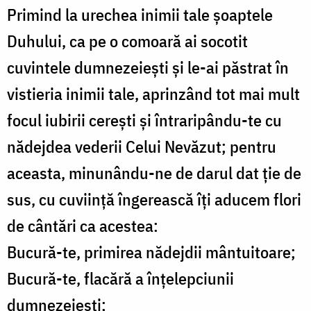
Primind la urechea inimii tale șoaptele
Duhului, ca pe o comoară ai socotit
cuvintele dumnezeiești și le-ai păstrat în
vistieria inimii tale, aprinzând tot mai mult
focul iubirii cerești și întraripându-te cu
nădejdea vederii Celui Nevăzut; pentru
aceasta, minunându-ne de darul dat ție de
sus, cu cuviință îngerească îți aducem flori
de cântări ca acestea:
Bucură-te, primirea nădejdii mântuitoare;
Bucură-te, flacără a înțelepciunii
dumnezeiești;