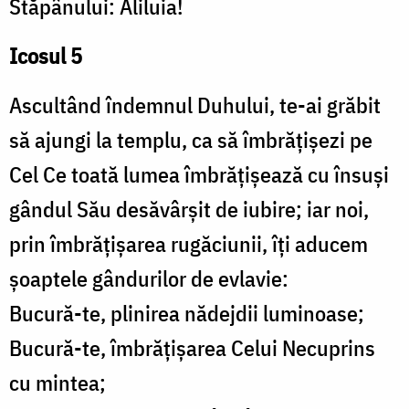
Stăpânului: Aliluia!
Icosul 5
Ascultând îndemnul Duhului, te-ai grăbit
să ajungi la templu, ca să îmbrățișezi pe
Cel Ce toată lumea îmbrățișează cu însuși
gândul Său desăvârșit de iubire; iar noi,
prin îmbrățișarea rugăciunii, îți aducem
șoaptele gândurilor de evlavie:
Bucură-te, plinirea nădejdii luminoase;
Bucură-te, îmbrățișarea Celui Necuprins
cu mintea;