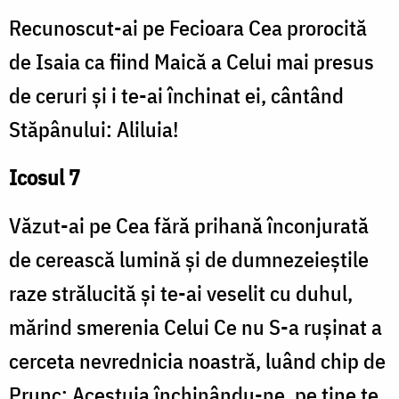
Recunoscut-ai pe Fecioara Cea prorocită
de Isaia ca fiind Maică a Celui mai presus
de ceruri și i te-ai închinat ei, cântând
Stăpânului: Aliluia!
Icosul 7
Văzut-ai pe Cea fără prihană înconjurată
de cerească lumină și de dumnezeieștile
raze strălucită și te-ai veselit cu duhul,
mărind smerenia Celui Ce nu S-a rușinat a
cerceta nevrednicia noastră, luând chip de
Prunc; Acestuia închinându-ne, pe tine te