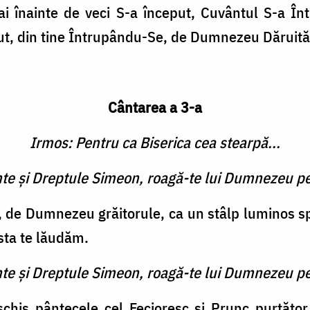
i înainte de veci S-a început, Cuvântul S-a Într
ut, din tine Întrupându-Se, de Dumnezeu Dăruită
Cântarea a 3-a
Irmos: Pentru ca Biserica cea stearpă...
inte şi Dreptule Simeon, roagă-te lui Dumnezeu pe
, de Dumnezeu grăitorule, ca un stâlp luminos spr
sta te lăudăm.
inte şi Dreptule Simeon, roagă-te lui Dumnezeu pe
chis pântecele cel Fecioresc şi Prunc purtător