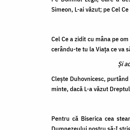
Simeon, L-ai văzut; pe Cel Ce 
Cel Ce a zidit cu mâna pe om Î
cerându-te tu la Viaţa ce va să 
Şi a
Cleşte Duhovnicesc, purtând
minte, dacă L-a văzut Dreptul
Pentru că Biserica cea stear
Dumnezeului nostru să-I stri