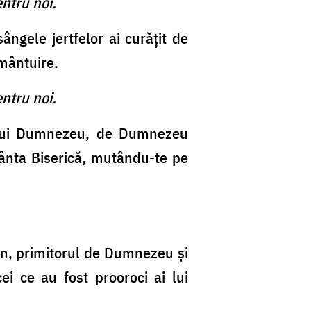
ntru noi.
sângele jertfelor ai curăţit de
mântuire.
ntru noi.
 a lui Dumnezeu, de Dumnezeu
ânta Biserică, mutându-te pe
on, primitorul de Dumnezeu şi
i ce au fost prooroci ai lui