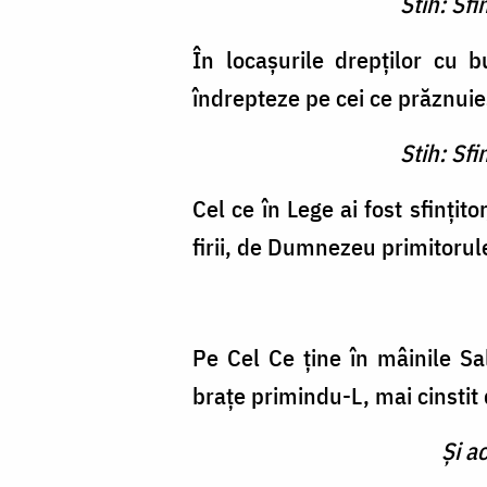
Stih: Sf
În locaşurile drepţilor cu 
îndrepteze pe cei ce prăznui
Stih: Sf
Cel ce în Lege ai fost sfinţit
firii, de Dumnezeu primitorul
Pe Cel Ce ţine în mâinile Sal
braţe primindu-L, mai cinstit 
Şi a