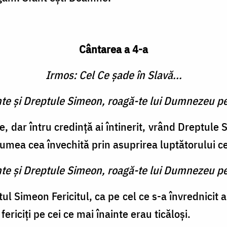
Cântarea a 4-a
Irmos: Cel Ce şade în Slavă...
inte şi Dreptule Simeon, roagă-te lui Dumnezeu pe
e, dar întru credinţă ai întinerit, vrând Dreptul
lumea cea învechită prin asuprirea luptătorului ce
inte şi Dreptule Simeon, roagă-te lui Dumnezeu pe
tul Simeon Fericitul, ca pe cel ce s-a învrednici
fericiţi pe cei ce mai înainte erau ticăloşi.