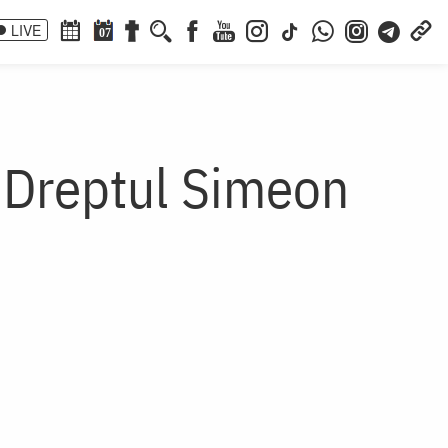
LIVE
07
i Dreptul Simeon