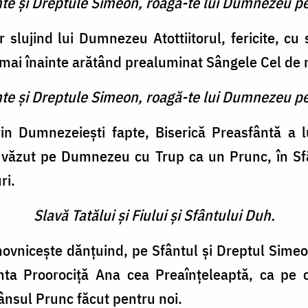
inte şi Dreptule Simeon, roagă-te lui Dumnezeu pe
 slujind lui Dumnezeu Atottiitorul, fericite, cu 
 mai înainte arătând prealuminat Sângele Cel de 
inte şi Dreptule Simeon, roagă-te lui Dumnezeu pe
 prin Dumnezeieşti fapte, Biserică Preasfântă
ai văzut pe Dumnezeu cu Trup ca un Prunc, în Sf
ri.
Slavă Tatălui şi Fiului şi Sfântului Duh.
uhovniceşte dănţuind, pe Sfântul şi Dreptul Sime
a Proorociţă Ana cea Preaînţeleaptă, ca pe ce
nsul Prunc făcut pentru noi.