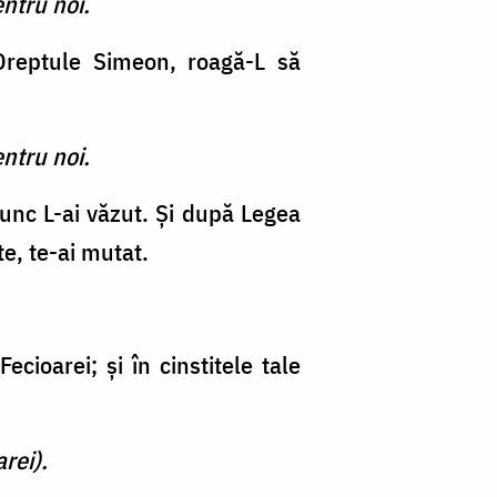
ntru noi.
 Dreptule Simeon, roagă-L să
ntru noi.
Prunc L-ai văzut. Şi după Legea
e, te-ai mutat.
cioarei; şi în cinstitele tale
rei).