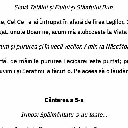
Slavă Tatălui şi Fiului şi Sfântului Duh.
e, Cel Ce Te-ai Întrupat în afară de firea Legilor,
rigat: unule Doamne, acum mă slobozeşte la Viaţa
cum şi pururea şi în vecii vecilor. Amin (a Născătoa
tă, de mâinile pururea Fecioarei este purtat; 
imii şi Serafimii a făcut-o. Pe aceea să o lăudăm
Cântarea a 5-a
Irmos: Spăimântatu-s-au toate...