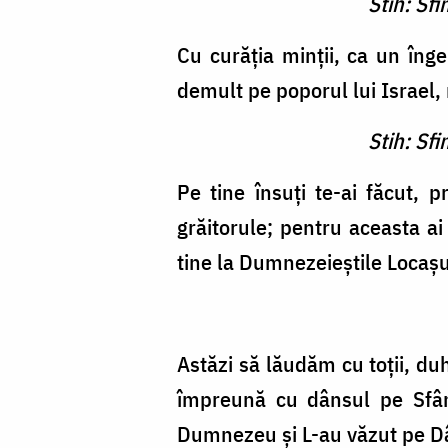
Stih: Sf
Cu curăţia minţii, ca un înger
demult pe poporul lui Israel,
Stih: Sf
Pe tine însuţi te-ai făcut,
grăitorule; pentru aceasta 
tine la Dumnezeieştile Locaşu
Astăzi să lăudăm cu toţii, d
împreună cu dânsul pe Sfânt
Dumnezeu şi L-au văzut pe Dâ