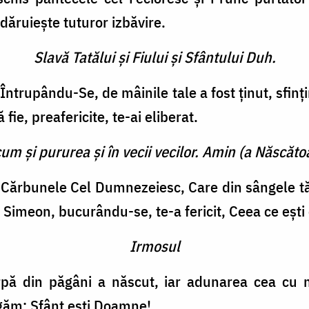
dăruieşte tuturor izbăvire.
Slavă Tatălui şi Fiului şi Sfântului Duh.
ntrupându-Se, de mâinile tale a fost ţinut, sfinţin
fie, preafericite, te-ai eliberat.
cum şi pururea şi în vecii vecilor. Amin (a Născătoa
 Cărbunele Cel Dumnezeiesc, Care din sângele tă
 Simeon, bucurându-se, te-a fericit, Ceea ce eşti 
Irmosul
pă din păgâni a născut, iar adunarea cea cu mu
găm: Sfânt eşti Doamne!