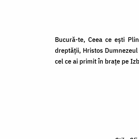
Bucură-te, Ceea ce eşti Pli
dreptăţii, Hristos Dumnezeul 
cel ce ai primit în braţe pe Iz