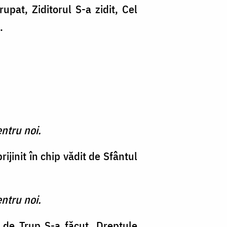
upat, Ziditorul S-a zidit, Cel
.
ntru noi.
ijinit în chip vădit de Sfântul
ntru noi.
 de Trup S-a făcut, Dreptule