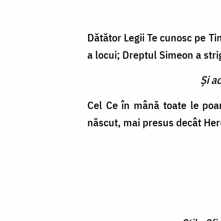
Dătător Legii Te cunosc pe Tin
a locui; Dreptul Simeon a st
Şi a
Cel Ce în mână toate le poar
născut, mai presus decât Heruv