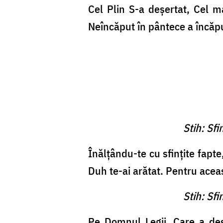
Cel Plin S-a deşertat, Cel ma
Neîncăput în pântece a încăp
Stih: Sf
Înălţându-te cu sfinţite fapte
Duh te-ai arătat. Pentru acea
Stih: Sf
Pe Domnul Legii, Care a des