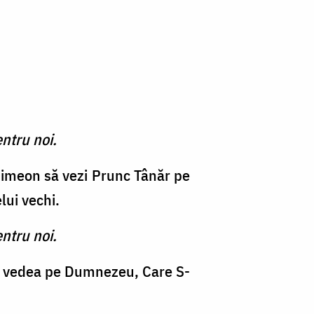
ntru noi.
e Simeon să vezi Prunc Tânăr pe
lui vechi.
ntru noi.
t a vedea pe Dumnezeu, Care S-