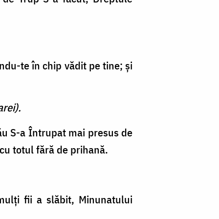
du-te în chip vădit pe tine; şi
rei).
u S-a Întrupat mai presus de
cu totul fără de prihană.
lţi fii a slăbit, Minunatului