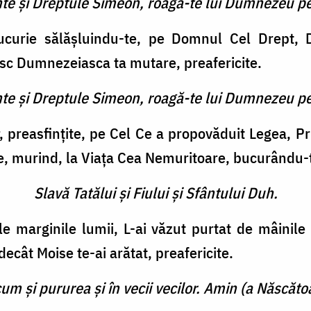
inte şi Dreptule Simeon, roagă-te lui Dumnezeu pe
bucurie sălăşluindu-te, pe Domnul Cel Drept,
esc Dumnezeiasca ta mutare, preafericite.
inte şi Dreptule Simeon, roagă-te lui Dumnezeu pe
or, preasfinţite, pe Cel Ce a propovăduit Legea, 
e, murind, la Viaţa Cea Nemuritoare, bucurându-t
Slavă Tatălui şi Fiului şi Sfântului Duh.
e marginile lumii, L-ai văzut purtat de mâinile Fe
decât Moise te-ai arătat, preafericite.
cum şi pururea şi în vecii vecilor. Amin (a Născătoa