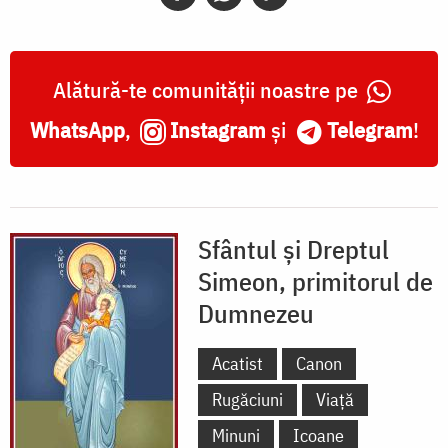
Alătură-te comunității noastre pe
WhatsApp
,
Instagram
și
Telegram
!
Sfântul și Dreptul
Simeon, primitorul de
Dumnezeu
Acatist
Canon
Rugăciuni
Viață
Minuni
Icoane