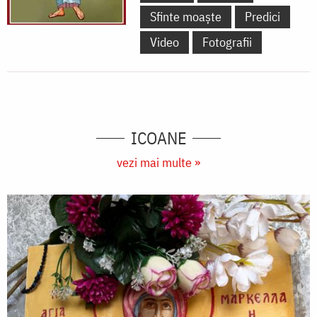
Sfinte moaște
Predici
Video
Fotografii
ICOANE
vezi mai multe »