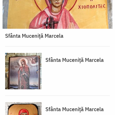
Sfânta Muceniță Marcela
Sfânta Muceniță Marcela
Sfânta Muceniță Marcela