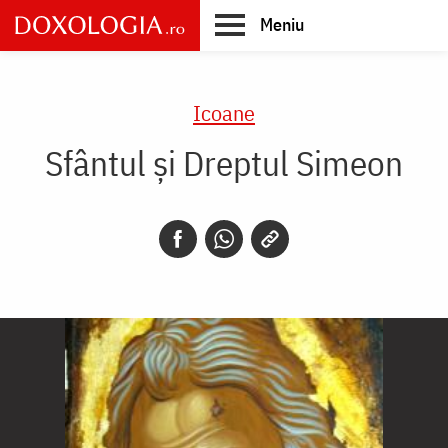
Skip
Meniu
to
main
Main
content
navigation
Icoane
Sfântul și Dreptul Simeon