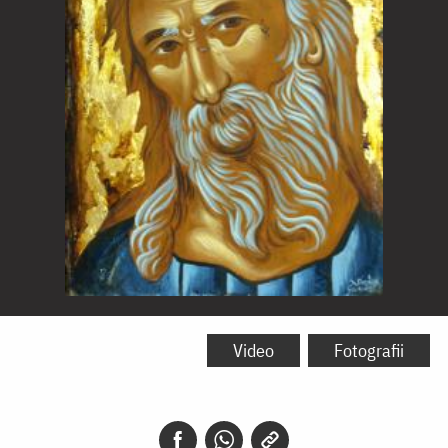
Sfântul
și
Video
Fotografii
Dreptul
Simeon