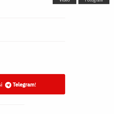
și
Telegram
!