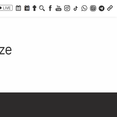
LIVE
08
dze