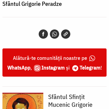
Sfântul Grigorie Peradze
Alătură-te comunității noastre pe
WhatsApp
,
Instagram
și
Telegram
!
Sfântul Sfințit
Mucenic Grigorie