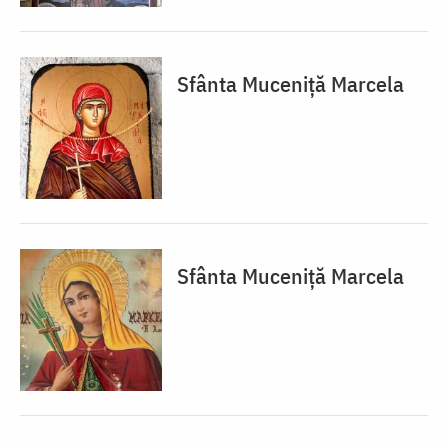
Sfânta Muceniță Marcela
Sfânta Muceniță Marcela