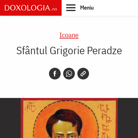
Skip
Meniu
to
main
Main
content
navigation
Icoane
Sfântul Grigorie Peradze