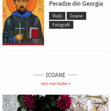
Peradze din Georgia
Viață
Icoane
Fotografii
ICOANE
vezi mai multe »