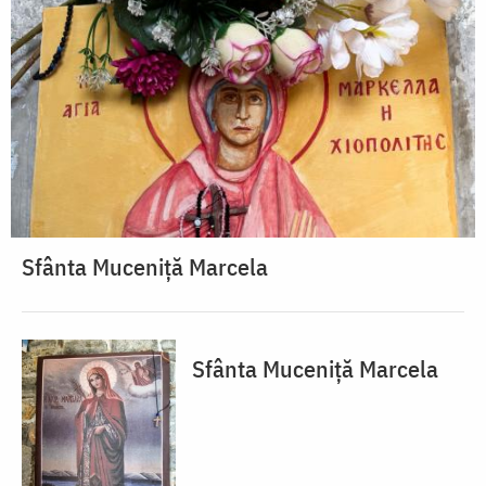
Sfânta Muceniță Marcela
Sfânta Muceniță Marcela