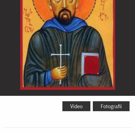
Sfântul
Grigorie
Video
Fotografii
Peradze