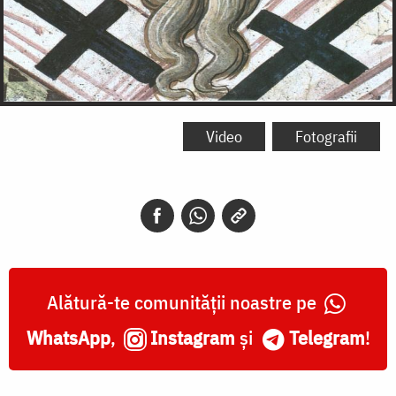
Video
Fotografii
Alătură-te comunității noastre pe
WhatsApp
,
Instagram
și
Telegram
!