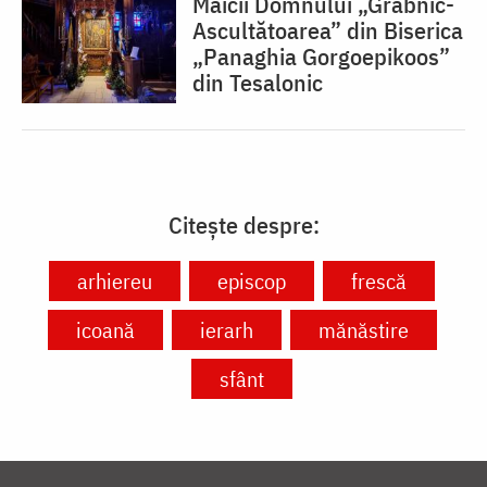
Maicii Domnului „Grabnic-
Ascultătoarea” din Biserica
„Panaghia Gorgoepikoos”
din Tesalonic
Citește despre:
arhiereu
episcop
frescă
icoană
ierarh
mănăstire
sfânt