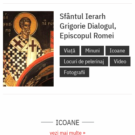
Sfântul Ierarh
Grigorie Dialogul,
Episcopul Romei
Viață
Minuni
Icoane
Locuri de pelerinaj
Video
Fotografii
ICOANE
vezi mai multe »