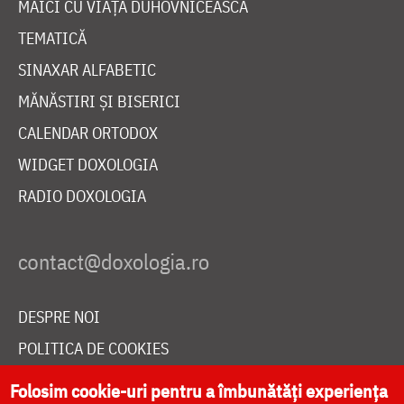
MAICI CU VIAȚĂ DUHOVNICEASCĂ
TEMATICĂ
SINAXAR ALFABETIC
MĂNĂSTIRI ȘI BISERICI
CALENDAR ORTODOX
WIDGET DOXOLOGIA
RADIO DOXOLOGIA
DESPRE NOI
POLITICA DE COOKIES
DONEAZĂ ONLINE PENTRU CATEDRALA NAȚIONALĂ
Folosim cookie-uri pentru a îmbunătăți experiența