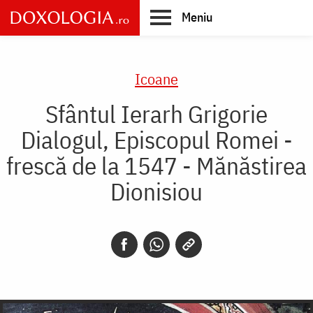
Skip
Meniu
to
main
Main
content
navigation
Icoane
Sfântul Ierarh Grigorie
Dialogul, Episcopul Romei -
frescă de la 1547 - Mănăstirea
Dionisiou