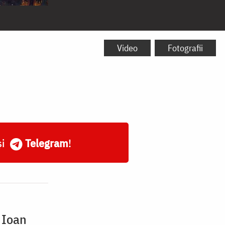
Video
Fotografii
și
Telegram
!
 Ioan