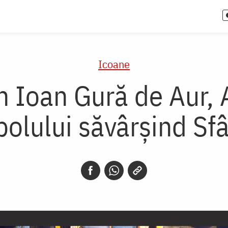
Icoane
h Ioan Gură de Aur,
olului săvârșind Sfâ