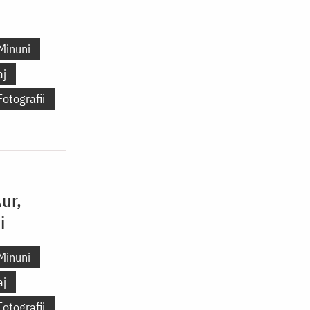
Minuni
aj
Fotografii
ur,
i
Minuni
aj
Fotografii