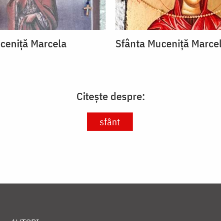
ceniță Marcela
Sfânta Muceniță Marce
Citește despre:
sfânt