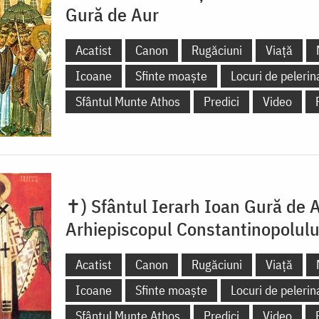
Gură de Aur
Acatist
Canon
Rugăciuni
Viață
Icoane
Sfinte moaște
Locuri de pelerin
Sfântul Munte Athos
Predici
Video
✝) Sfântul Ierarh Ioan Gură de A
Arhiepiscopul Constantinopolulu
Acatist
Canon
Rugăciuni
Viață
Icoane
Sfinte moaște
Locuri de pelerin
Sfântul Munte Athos
Predici
Video