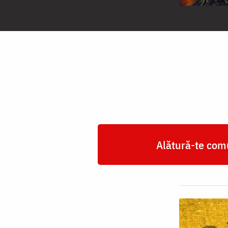
Sfântul
Ierarh
Ioan
Gură
de
Aur,
Arhiepiscopul
Constantinopolului
Alătură-te comu
săvârșind
Sfânta
Liturghie