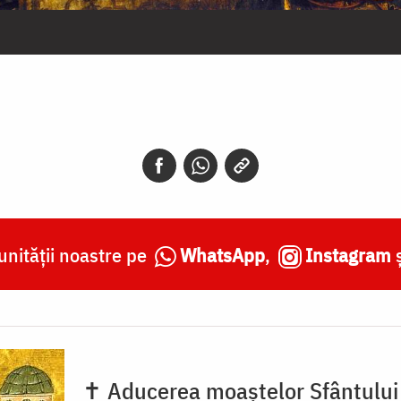
nității noastre pe
WhatsApp
,
Instagram
✝ Aducerea moaștelor Sfântului