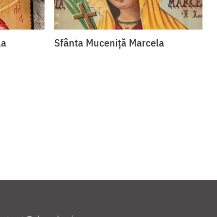
la
Sfânta Muceniță Marcela