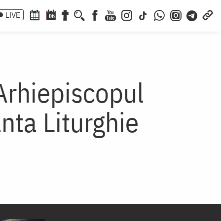
LIVE
06
 Arhiepiscopul
nta Liturghie